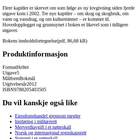
Flere kapitler er skrevet om som følge av ny lovgivning siden fjerde
utgave kom i 2002. Tre nye kapitler – om skog og skogbruk, om
vann og vassdrag, og om kulturminner – er kommet til.
Hovedopplegget og grunnsynet i boken er likevel som i tidligere
utgaver.
Bokens innholdsfortegnelse(pdf, 86,68 kB)
Produktinformasjon
Format
Heftet
Utgave
5
Målform
Bokmål
Utgivelsesår
2012
ISBN
9788205403505
Du vil kanskje også like
Eiendomshandel gjennom megler
Innføring i militærrett
Merverdiavgift i et nøtteskall
Norsk og internasjonal regnskapsrett
Statsrett i et nøtteskall