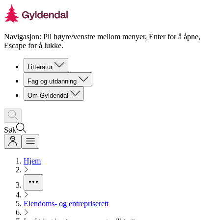
Navigasjon: Pil høyre/venstre mellom menyer, Enter for å åpne,
Escape for å lukke.
Litteratur
Fag og utdanning
Om Gyldendal
Søk
Hjem
Eiendoms- og entrepriserett