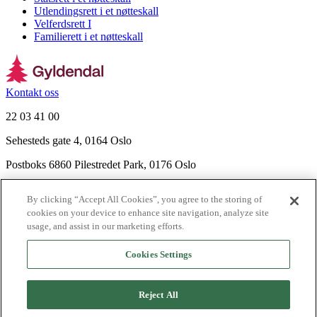
Utlendingsrett i et nøtteskall
Velferdsrett I
Familierett i et nøtteskall
Kontakt oss
22 03 41 00
Sehesteds gate 4, 0164 Oslo
Postboks 6860 Pilestredet Park, 0176 Oslo
Finn frem
By clicking “Accept All Cookies”, you agree to the storing of
Nyhetsbrev
cookies on your device to enhance site navigation, analyze site
Ledige stillinger
usage, and assist in our marketing efforts.
Send inn manus
Cookies Settings
Om Gyldendal
Support
Reject All
Presse
Agency