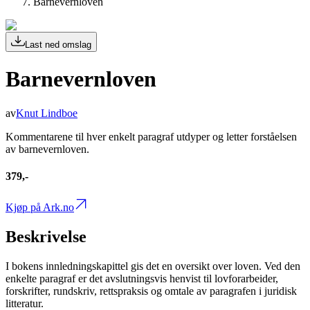
Barnevernloven
Last ned omslag
Barnevernloven
av
Knut Lindboe
Kommentarene til hver enkelt paragraf utdyper og letter forståelsen
av barnevernloven.
379,-
Kjøp på Ark.no
Beskrivelse
I bokens innledningskapittel gis det en oversikt over loven. Ved den
enkelte paragraf er det avslutningsvis henvist til lovforarbeider,
forskrifter, rundskriv, rettspraksis og omtale av paragrafen i juridisk
litteratur.