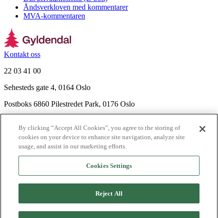
Åndsverkloven med kommentarer
MVA-kommentaren
Kontakt oss
22 03 41 00
Sehesteds gate 4, 0164 Oslo
Postboks 6860 Pilestredet Park, 0176 Oslo
Finn frem
By clicking “Accept All Cookies”, you agree to the storing of
Nyhetsbrev
cookies on your device to enhance site navigation, analyze site
Ledige stillinger
usage, and assist in our marketing efforts.
Send inn manus
Cookies Settings
Om Gyldendal
Support
Reject All
Presse
Agency