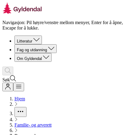
Navigasjon: Pil høyre/venstre mellom menyer, Enter for å åpne,
Escape for å lukke.
Litteratur
Fag og utdanning
Om Gyldendal
Søk
Hjem
Familie- og arverett