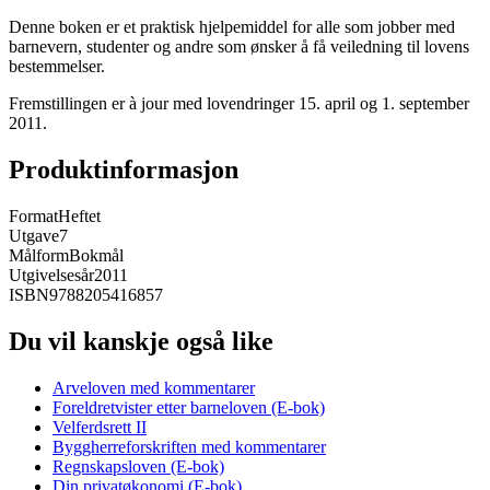
Denne boken er et praktisk hjelpemiddel for alle som jobber med
barnevern, studenter og andre som ønsker å få veiledning til lovens
bestemmelser.
Fremstillingen er à jour med lovendringer 15. april og 1. september
2011.
Produktinformasjon
Format
Heftet
Utgave
7
Målform
Bokmål
Utgivelsesår
2011
ISBN
9788205416857
Du vil kanskje også like
Arveloven med kommentarer
Foreldretvister etter barneloven (E-bok)
Velferdsrett II
Byggherreforskriften med kommentarer
Regnskapsloven (E-bok)
Din privatøkonomi (E-bok)