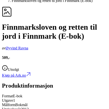
Finnmarksloven og retten til jord i Finnmark (E-bok)
Finnmarksloven og retten til
jord i Finnmark (E-bok)
av
Øyvind Ravna
509,-
Utsolgt
Kjøp på Ark.no
Produktinformasjon
Format
E-bok
Utgave
1
Målform
Bokmål