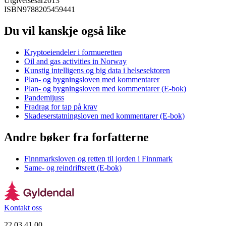
Utgivelsesår
2013
ISBN
9788205459441
Du vil kanskje også like
Kryptoeiendeler i formueretten
Oil and gas activities in Norway
Kunstig intelligens og big data i helsesektoren
Plan- og bygningsloven med kommentarer
Plan- og bygningsloven med kommentarer (E-bok)
Pandemijuss
Fradrag for tap på krav
Skadeserstatningsloven med kommentarer (E-bok)
Andre bøker fra forfatterne
Finnmarksloven og retten til jorden i Finnmark
Same- og reindriftsrett (E-bok)
Kontakt oss
22 03 41 00