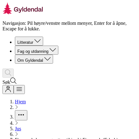
Navigasjon: Pil høyre/venstre mellom menyer, Enter for å åpne,
Escape for å lukke.
Litteratur
Fag og utdanning
Om Gyldendal
Søk
Hjem
Jus