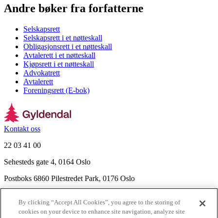
Andre bøker fra forfatterne
Selskapsrett
Selskapsrett i et nøtteskall
Obligasjonsrett i et nøtteskall
Avtalerett i et nøtteskall
Kjøpsrett i et nøtteskall
Advokatrett
Avtalerett
Foreningsrett (E-bok)
Kontakt oss
22 03 41 00
Sehesteds gate 4, 0164 Oslo
Postboks 6860 Pilestredet Park, 0176 Oslo
Finn frem
By clicking “Accept All Cookies”, you agree to the storing of
Nyhetsbrev
cookies on your device to enhance site navigation, analyze site