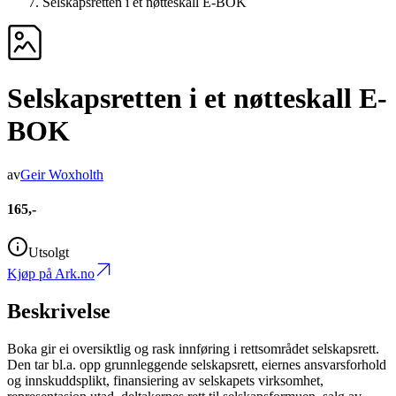
Selskapsretten i et nøtteskall E-BOK
Selskapsretten i et nøtteskall E-
BOK
av
Geir Woxholth
165,-
Utsolgt
Kjøp på Ark.no
Beskrivelse
Boka gir ei oversiktlig og rask innføring i rettsområdet selskapsrett.
Den tar bl.a. opp grunnleggende selskapsrett, eiernes ansvarsforhold
og innskuddsplikt, finansiering av selskapets virksomhet,