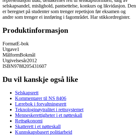
representasjon utad, deltakernes rett til selskapsformuen, salg av
selskapsandel, mislighold, pantsettelse, konkurs og likvidasjon. Den
er beregnet på studenter som trenger repetisjon før eksamen og
andre som trenger ei innføring i fagområdet. Har stikkordregister.
Produktinformasjon
Format
E-bok
Utgave
1
Målform
Bokmål
Utgivelsesår
2012
ISBN
9788205431607
Du vil kanskje også like
Selskapsrett
Kommentarer til NS 8406
Lærebok i forvaltningsrett
Teknologinøytralitet i rettssystemet
Menneskerettigheter i et nøtteskall
Rettsøkonomi
Skatterett i et nøtteskall
Kunnskapsbasert politiarbeid