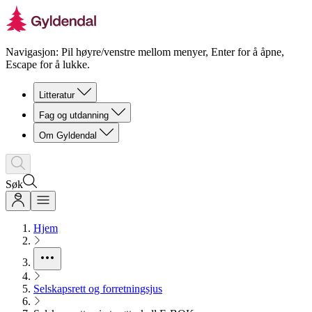
Navigasjon: Pil høyre/venstre mellom menyer, Enter for å åpne,
Escape for å lukke.
Litteratur
Fag og utdanning
Om Gyldendal
Søk
Hjem
Selskapsrett og forretningsjus