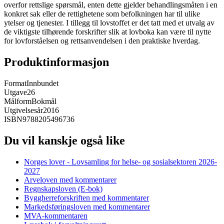
overfor rettslige spørsmål, enten dette gjelder behandlingsmåten i en
konkret sak eller de rettighetene som befolkningen har til ulike
ytelser og tjenester. I tillegg til lovstoffet er det tatt med et utvalg av
de viktigste tilhørende forskrifter slik at lovboka kan være til nytte
for lovforståelsen og rettsanvendelsen i den praktiske hverdag.
Produktinformasjon
Format
Innbundet
Utgave
26
Målform
Bokmål
Utgivelsesår
2016
ISBN
9788205496736
Du vil kanskje også like
Norges lover - Lovsamling for helse- og sosialsektoren 2026-
2027
Arveloven med kommentarer
Regnskapsloven (E-bok)
Byggherreforskriften med kommentarer
Markedsføringsloven med kommentarer
MVA-kommentaren