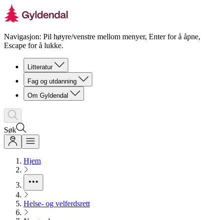
Navigasjon: Pil høyre/venstre mellom menyer, Enter for å åpne,
Escape for å lukke.
Litteratur
Fag og utdanning
Om Gyldendal
Søk
Hjem
Helse- og velferdsrett