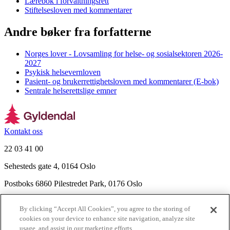
Lærebok i forvaltningsrett
Stiftelsesloven med kommentarer
Andre bøker fra forfatterne
Norges lover - Lovsamling for helse- og sosialsektoren 2026-
2027
Psykisk helsevernloven
Pasient- og brukerrettighetsloven med kommentarer (E-bok)
Sentrale helserettslige emner
Kontakt oss
22 03 41 00
Sehesteds gate 4, 0164 Oslo
Postboks 6860 Pilestredet Park, 0176 Oslo
Finn frem
By clicking “Accept All Cookies”, you agree to the storing of
Nyhetsbrev
cookies on your device to enhance site navigation, analyze site
Ledige stillinger
usage, and assist in our marketing efforts.