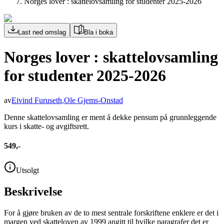
Norges lover : skattelovsamling for studenter 2025-2026
Last ned omslag
Bla i boka
Norges lover : skattelovsamling
for studenter 2025-2026
av
Eivind Furuseth
,
Ole Gjems-Onstad
Denne skattelovsamling er ment å dekke pensum på grunnleggende
kurs i skatte- og avgiftsrett.
549,-
Utsolgt
Beskrivelse
For å gjøre bruken av de to mest sentrale forskriftene enklere er det i
margen ved skatteloven av 1999 angitt til hvilke paragrafer det er