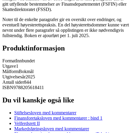
gitt utfyllende bestemmelser av Finansdepartementet (FSFIN) eller
Skattedirektoratet (FSSD).
Noter til de enkelte paragrafer gir en oversikt over endringer, og
eventuell høyesterettspraksis. En del høysterettsdommer kunne vært
nevnt under flere paragrafer så opplistingen er ikke nødvendigvis
fullstendig. Boken er ajourført per 1. juli 2025.
Produktinformasjon
Format
Innbundet
Utgave
1
Målform
Bokmål
Utgivelsesår
2025
Antall sider
844
ISBN
9788205618411
Du vil kanskje også like
Stiftelsesloven med kommentarer
Finansforetaksloven med kommentarer : bind 1
Velferdsrett II
Markedsføringsloven med kommentarer