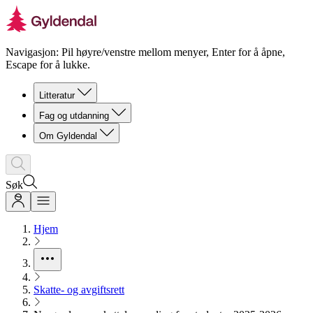
Navigasjon: Pil høyre/venstre mellom menyer, Enter for å åpne,
Escape for å lukke.
Litteratur
Fag og utdanning
Om Gyldendal
Søk
Hjem
Skatte- og avgiftsrett