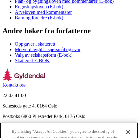
Plan- og bygningsloven med kommentarer (E-bok)
Regnskapsloven (E-bok)
Arveloven med kommentarer
Barn og foreldre (E-bok)
Andre bøker fra forfatterne
Oppgaver i skatterett
Merverdiavgift - spørsmål og svar
Valg av selskapsform (E-bok)
Skatterett E-BOK
Kontakt oss
22 03 41 00
Sehesteds gate 4, 0164 Oslo
Postboks 6860 Pilestredet Park, 0176 Oslo
Finn frem
By clicking “Accept All Cookies”, you agree to the storing of
Nyhetsbrev
cookies on your device to enhance site navigation, analyze site