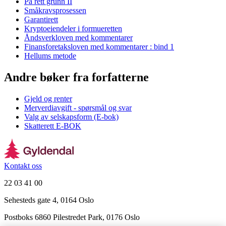
På rett grunn II
Småkravsprosessen
Garantirett
Kryptoeiendeler i formueretten
Åndsverkloven med kommentarer
Finansforetaksloven med kommentarer : bind 1
Hellums metode
Andre bøker fra forfatterne
Gjeld og renter
Merverdiavgift - spørsmål og svar
Valg av selskapsform (E-bok)
Skatterett E-BOK
Kontakt oss
22 03 41 00
Sehesteds gate 4, 0164 Oslo
Postboks 6860 Pilestredet Park, 0176 Oslo