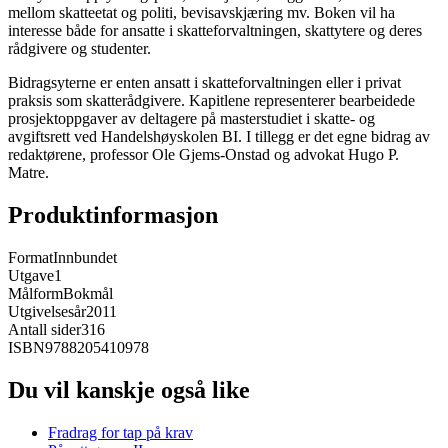
mellom skatteetat og politi, bevisavskjæring mv. Boken vil ha
interesse både for ansatte i skatteforvaltningen, skattytere og deres
rådgivere og studenter.
Bidragsyterne er enten ansatt i skatteforvaltningen eller i privat
praksis som skatterådgivere. Kapitlene representerer bearbeidede
prosjektoppgaver av deltagere på masterstudiet i skatte- og
avgiftsrett ved Handelshøyskolen BI. I tillegg er det egne bidrag av
redaktørene, professor Ole Gjems-Onstad og advokat Hugo P.
Matre.
Produktinformasjon
Format
Innbundet
Utgave
1
Målform
Bokmål
Utgivelsesår
2011
Antall sider
316
ISBN
9788205410978
Du vil kanskje også like
Fradrag for tap på krav