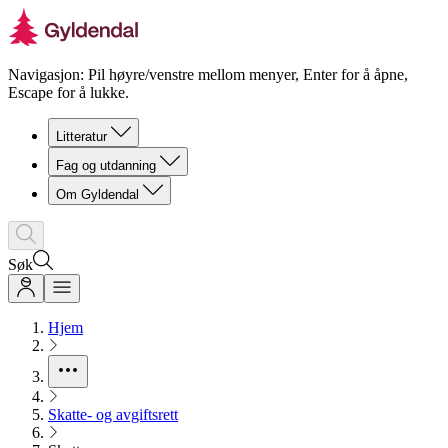
Navigasjon: Pil høyre/venstre mellom menyer, Enter for å åpne,
Escape for å lukke.
Litteratur
Fag og utdanning
Om Gyldendal
Søk
Hjem
Skatte- og avgiftsrett