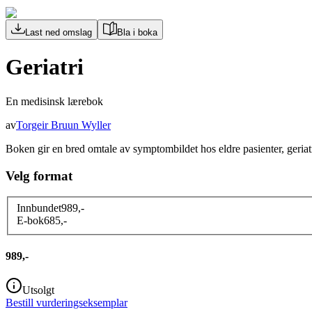
Last ned omslag
Bla i boka
Geriatri
En medisinsk lærebok
av
Torgeir Bruun Wyller
Boken gir en bred omtale av symptombildet hos eldre pasienter, geria
Velg format
Innbundet
989
,-
E-bok
685
,-
989,-
Utsolgt
Bestill vurderingseksemplar