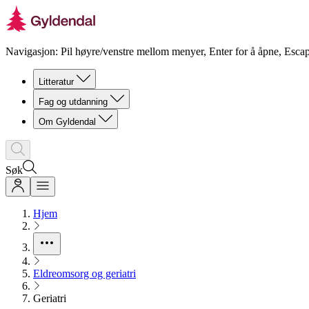
Navigasjon: Pil høyre/venstre mellom menyer, Enter for å åpne, Escap
Litteratur
Fag og utdanning
Om Gyldendal
Søk
Hjem
Eldreomsorg og geriatri
Geriatri