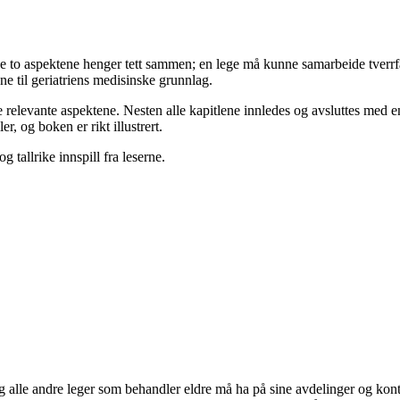
e to aspektene henger tett sammen; en lege må kunne samarbeide tverrfag
e til geriatriens medisinske grunnlag.
elevante aspektene. Nesten alle kapitlene innledes og avsluttes med en 
, og boken er rikt illustrert.
 tallrike innspill fra leserne.
og alle andre leger som behandler eldre må ha på sine avdelinger og kon