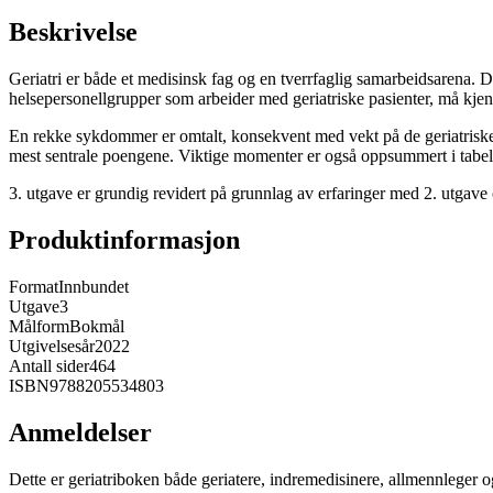
Beskrivelse
Geriatri er både et medisinsk fag og en tverrfaglig samarbeidsarena. D
helsepersonellgrupper som arbeider med geriatriske pasienter, må kjenn
En rekke sykdommer er omtalt, konsekvent med vekt på de geriatriske r
mest sentrale poengene. Viktige momenter er også oppsummert i tabeller
3. utgave er grundig revidert på grunnlag av erfaringer med 2. utgave og
Produktinformasjon
Format
Innbundet
Utgave
3
Målform
Bokmål
Utgivelsesår
2022
Antall sider
464
ISBN
9788205534803
Anmeldelser
Dette er geriatriboken både geriatere, indremedisinere, allmennleger 