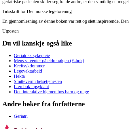
geriatriske pasienten skiller seg fra de andre, er den samtidig en mege
Tidsskrift for Den norske legeforening
En gjennomlesning av denne boken var rett og slett inspirerende. Den
Utposten
Du vil kanskje også like
Geriatrisk sykepleie
Mens vi venter på eldrebølgen (E-bok)
Kreftsykdommer
Legevaktarbeid
Hekta
Smittevern i helsetjenesten
Lærebok i psykiatri
Den interaktive hjernen hos barn og unge
Andre bøker fra forfatterne
Geriatri