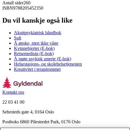
Antall sider
260
ISBN
9788205452350
Du vil kanskje også like
Akuttpsykiatrisk håndbok
Sult
Å ønske, men ikke våge
Kvinnehjerter (E-bok)
Reisemedisin (E-bok)
Å møte psykisk smerte (E-bok)
Helsestasjons- og skolehelsetjenesten
Kreativitet i terapirommet
Kontakt oss
22 03 41 00
Sehesteds gate 4, 0164 Oslo
Postboks 6860 Pilestredet Park, 0176 Oslo