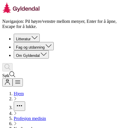
Navigasjon: Pil høyre/venstre mellom menyer, Enter for å åpne,
Escape for å lukke.
Litteratur
Fag og utdanning
Om Gyldendal
Søk
Hjem
Profesjon medisin