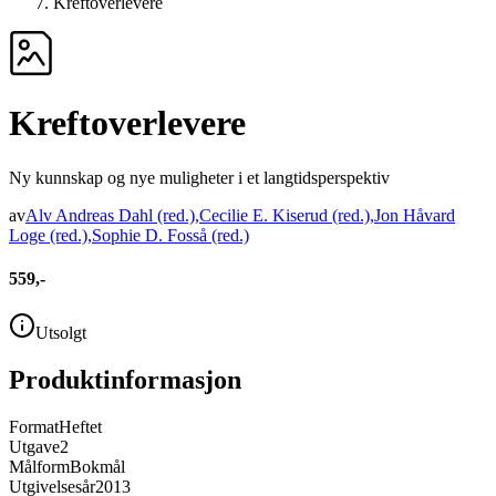
Kreftoverlevere
Kreftoverlevere
Ny kunnskap og nye muligheter i et langtidsperspektiv
av
Alv Andreas Dahl
(red.)
,
Cecilie E. Kiserud
(red.)
,
Jon Håvard
Loge
(red.)
,
Sophie D. Fosså
(red.)
559,-
Utsolgt
Produktinformasjon
Format
Heftet
Utgave
2
Målform
Bokmål
Utgivelsesår
2013