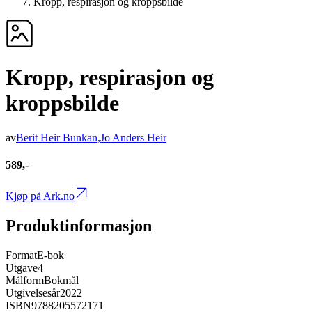
Kropp, respirasjon og kroppsbilde
Kropp, respirasjon og
kroppsbilde
av
Berit Heir Bunkan
,
Jo Anders Heir
589,-
Kjøp på Ark.no
Produktinformasjon
Format
E-bok
Utgave
4
Målform
Bokmål
Utgivelsesår
2022
ISBN
9788205572171