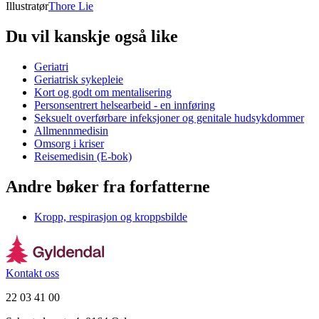
Illustratør
Thore Lie
Du vil kanskje også like
Geriatri
Geriatrisk sykepleie
Kort og godt om mentalisering
Personsentrert helsearbeid - en innføring
Seksuelt overførbare infeksjoner og genitale hudsykdommer
Allmennmedisin
Omsorg i kriser
Reisemedisin (E-bok)
Andre bøker fra forfatterne
Kropp, respirasjon og kroppsbilde
Kontakt oss
22 03 41 00