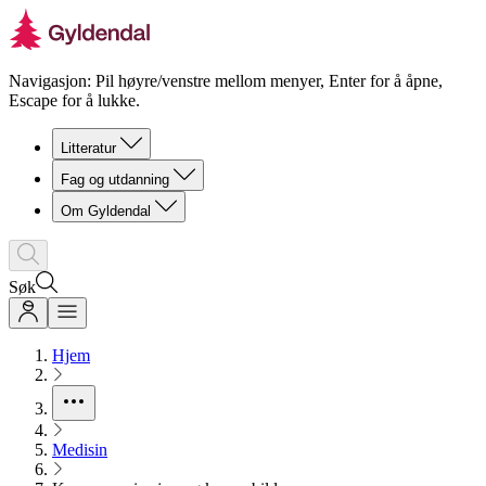
Navigasjon: Pil høyre/venstre mellom menyer, Enter for å åpne,
Escape for å lukke.
Litteratur
Fag og utdanning
Om Gyldendal
Søk
Hjem
Medisin