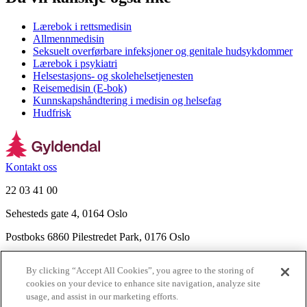
Lærebok i rettsmedisin
Allmennmedisin
Seksuelt overførbare infeksjoner og genitale hudsykdommer
Lærebok i psykiatri
Helsestasjons- og skolehelsetjenesten
Reisemedisin (E-bok)
Kunnskapshåndtering i medisin og helsefag
Hudfrisk
Kontakt oss
22 03 41 00
Sehesteds gate 4, 0164 Oslo
Postboks 6860 Pilestredet Park, 0176 Oslo
Finn frem
By clicking “Accept All Cookies”, you agree to the storing of
Nyhetsbrev
cookies on your device to enhance site navigation, analyze site
Ledige stillinger
usage, and assist in our marketing efforts.