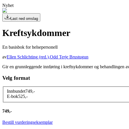
Nyhet
Last ned omslag
Kreftsykdommer
En basisbok for helsepersonell
av
Ellen Schlichting
(red.)
,
Odd Terje Brustugun
Gir en grunnleggende innføring i kreftsykdommer og behandlingen av
Velg format
Innbundet
749
,-
E-bok
525
,-
749,-
Bestill vurderingseksemplar