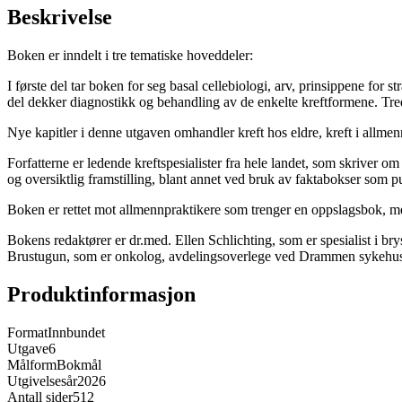
Beskrivelse
Boken er inndelt i tre tematiske hoveddeler:
I første del tar boken for seg basal cellebiologi, arv, prinsippene for
del dekker diagnostikk og behandling av de enkelte kreftformene. Tredj
Nye kapitler i denne utgaven omhandler kreft hos eldre, kreft i allmenn
Forfatterne er ledende kreftspesialister fra hele landet, som skriver o
og oversiktlig framstilling, blant annet ved bruk av faktabokser som 
Boken er rettet mot allmennpraktikere som trenger en oppslagsbok, men 
Bokens redaktører er dr.med. Ellen Schlichting, som er spesialist i bry
Brustugun, som er onkolog, avdelingsoverlege ved Drammen sykehus o
Produktinformasjon
Format
Innbundet
Utgave
6
Målform
Bokmål
Utgivelsesår
2026
Antall sider
512