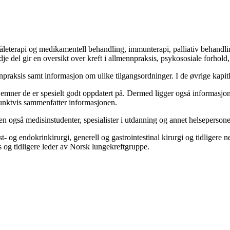
 stråleterapi og medikamentell behandling, immunterapi, palliativ behand
e del gir en oversikt over kreft i allmennpraksis, psykososiale forhold
praksis samt informasjon om ulike tilgangsordninger. I de øvrige kapitlen
m emner de er spesielt godt oppdatert på. Dermed ligger også informasjone
punktvis sammenfatter informasjonen.
også medisinstudenter, spesialister i utdanning og annet helsepersonell
st- og endokrinkirurgi, generell og gastrointestinal kirurgi og tidligere
g tidligere leder av Norsk lungekreftgruppe.