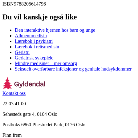
ISBN
9788205614796
Du vil kanskje også like
Den interaktive hjernen hos barn og unge
Allmennmedisin
Lærebok i psykiatri
Lærebok i rettsmedisin
Geriatri
Geriatrisk sykepleie
Mindre medisiner – mer omsorg
Seksuelt overførbare infeksjoner og genitale hudsykdommer
Kontakt oss
22 03 41 00
Sehesteds gate 4, 0164 Oslo
Postboks 6860 Pilestredet Park, 0176 Oslo
Finn frem