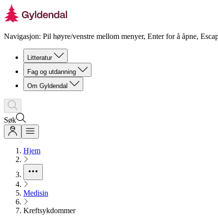
Navigasjon: Pil høyre/venstre mellom menyer, Enter for å åpne, Escap
Litteratur
Fag og utdanning
Om Gyldendal
Søk
Hjem
Medisin
Kreftsykdommer