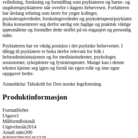
veiledning, forskning og formidling som psykiateren og barne- og
ungdomspsykiateren står overfor i dagens helsevesen. Forfatteren
har årelang erfaring som lærer for yngre kolleger,
psykoterapiveileder, forskningsveileder og psykoterapeut/psykiater.
Boka konsentrerer seg derfor særlig om faglige og praktisk viktige
spørsmålene og formidler dette stoffet på en engasjert og personlig
måte.
Psykiateren har en viktig posisjon i det psykiske helsevernet. I
tillegg til psykiatere er boka derfor relevant for folk i
helseadministrasjonen og for medisinstudenter, psykologer,
sosionomer, sykepleiere og fysioterapeuter. Mange kan i denne
teksten kjenne seg igjen og forstå sin egen rolle og sine egne
oppgaver bedre.
Anmeldelse Tidsskrift for Den norske legeforening
Produktinformasjon
Format
Heftet
Utgave
1
Målform
Bokmål
Utgivelsesår
2014
Antall sider
200
ISBN
9788205462328