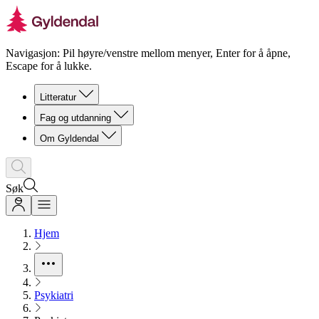
Navigasjon: Pil høyre/venstre mellom menyer, Enter for å åpne,
Escape for å lukke.
Litteratur
Fag og utdanning
Om Gyldendal
Søk
Hjem
Psykiatri