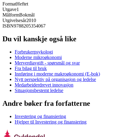
Format
Heftet
Utgave
1
Målform
Bokmål
Utgivelsesår
2010
ISBN
9788205354067
Du vil kanskje også like
Forbrukerpsykologi
Moderne mikroøkonomi
Merverdiavgift - spørsmål og svar
Fra bilag til bruk
Innføring i moderne makroøkonomi (E-bok)
Nytt perspektiv på organisasjon og ledelse
Medarbeiderdrevet innovasjon
Situasjonsbestemt ledelse
Andre bøker fra forfatterne
Investering og finansiering
Hjelper til Investering og finansiering