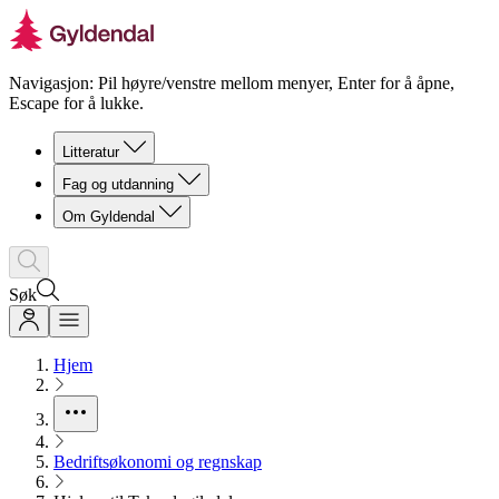
Navigasjon: Pil høyre/venstre mellom menyer, Enter for å åpne,
Escape for å lukke.
Litteratur
Fag og utdanning
Om Gyldendal
Søk
Hjem
Bedriftsøkonomi og regnskap