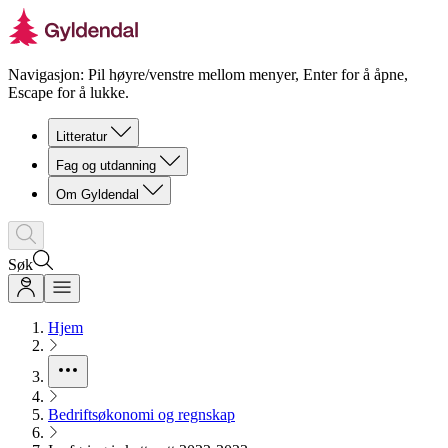
Navigasjon: Pil høyre/venstre mellom menyer, Enter for å åpne,
Escape for å lukke.
Litteratur
Fag og utdanning
Om Gyldendal
Søk
Hjem
Bedriftsøkonomi og regnskap