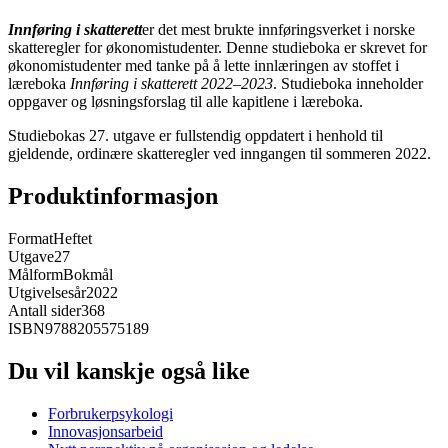
Innføring i skatterett
er det mest brukte innføringsverket i norske
skatteregler for økonomistudenter. Denne studieboka er skrevet for
økonomistudenter med tanke på å lette innlæringen av stoffet i
læreboka
Innføring i skatterett 2022–2023
. Studieboka inneholder
oppgaver og løsningsforslag til alle kapitlene i læreboka.
Studiebokas 27. utgave er fullstendig oppdatert i henhold til
gjeldende, ordinære skatteregler ved inngangen til sommeren 2022.
Produktinformasjon
Format
Heftet
Utgave
27
Målform
Bokmål
Utgivelsesår
2022
Antall sider
368
ISBN
9788205575189
Du vil kanskje også like
Forbrukerpsykologi
Innovasjonsarbeid