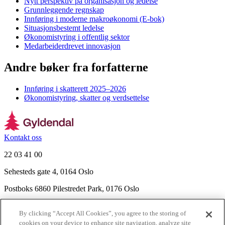
Nytt perspektiv på organisasjon og ledelse
Grunnleggende regnskap
Innføring i moderne makroøkonomi (E-bok)
Situasjonsbestemt ledelse
Økonomistyring i offentlig sektor
Medarbeiderdrevet innovasjon
Andre bøker fra forfatterne
Innføring i skatterett 2025–2026
Økonomistyring, skatter og verdsettelse
Kontakt oss
22 03 41 00
Sehesteds gate 4, 0164 Oslo
Postboks 6860 Pilestredet Park, 0176 Oslo
Finn frem
By clicking “Accept All Cookies”, you agree to the storing of
Nyhetsbrev
cookies on your device to enhance site navigation, analyze site