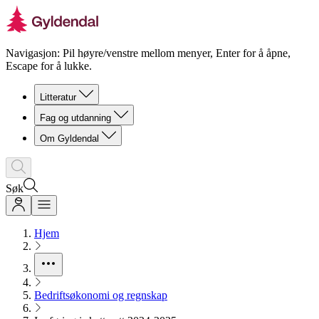
Navigasjon: Pil høyre/venstre mellom menyer, Enter for å åpne,
Escape for å lukke.
Litteratur
Fag og utdanning
Om Gyldendal
Søk
Hjem
Bedriftsøkonomi og regnskap