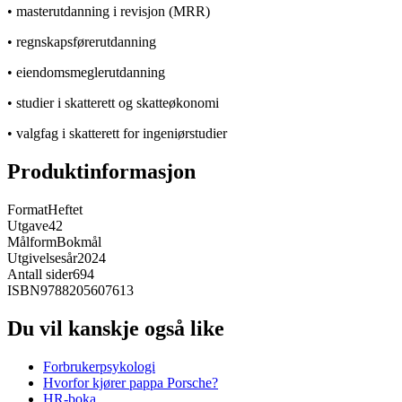
• masterutdanning i revisjon (MRR)
• regnskapsførerutdanning
• eiendomsmeglerutdanning
• studier i skatterett og skatteøkonomi
• valgfag i skatterett for ingeniørstudier
Produktinformasjon
Format
Heftet
Utgave
42
Målform
Bokmål
Utgivelsesår
2024
Antall sider
694
ISBN
9788205607613
Du vil kanskje også like
Forbrukerpsykologi
Hvorfor kjører pappa Porsche?
HR-boka