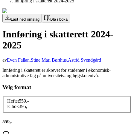
Innføring i skatterett 2024-2025
Last ned omslag
Bla i boka
Innføring i skatterett 2024-
2025
av
Even Fallan
,
Stine Mari Børthus
,
Astrid Svendgård
Innføring i skatterett er skrevet for studenter i økonomisk-
administrative fag på universitets- og høgskolenivå.
Velg format
Heftet
559
,-
E-bok
395
,-
559,-