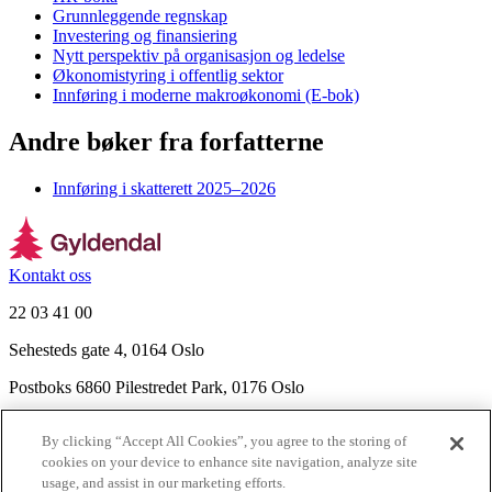
Grunnleggende regnskap
Investering og finansiering
Nytt perspektiv på organisasjon og ledelse
Økonomistyring i offentlig sektor
Innføring i moderne makroøkonomi (E-bok)
Andre bøker fra forfatterne
Innføring i skatterett 2025–2026
Kontakt oss
22 03 41 00
Sehesteds gate 4, 0164 Oslo
Postboks 6860 Pilestredet Park, 0176 Oslo
Finn frem
By clicking “Accept All Cookies”, you agree to the storing of
Nyhetsbrev
cookies on your device to enhance site navigation, analyze site
Ledige stillinger
usage, and assist in our marketing efforts.