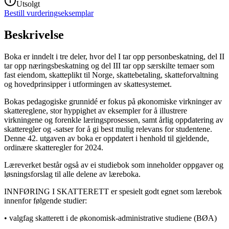
Utsolgt
Bestill vurderingseksemplar
Beskrivelse
Boka er inndelt i tre deler, hvor del I tar opp personbeskatning, del II
tar opp næringsbeskatning og del III tar opp særskilte temaer som
fast eiendom, skatteplikt til Norge, skattebetaling, skatteforvaltning
og hovedprinsipper i utformingen av skattesystemet.
Bokas pedagogiske grunnidé er fokus på økonomiske virkninger av
skattereglene, stor hyppighet av eksempler for å illustrere
virkningene og forenkle læringsprosessen, samt årlig oppdatering av
skatteregler og -satser for å gi best mulig relevans for studentene.
Denne 42. utgaven av boka er oppdatert i henhold til gjeldende,
ordinære skatteregler for 2024.
Læreverket består også av ei studiebok som inneholder oppgaver og
løsningsforslag til alle delene av læreboka.
INNFØRING I SKATTERETT er spesielt godt egnet som lærebok
innenfor følgende studier:
• valgfag skatterett i de økonomisk-administrative studiene (BØA)