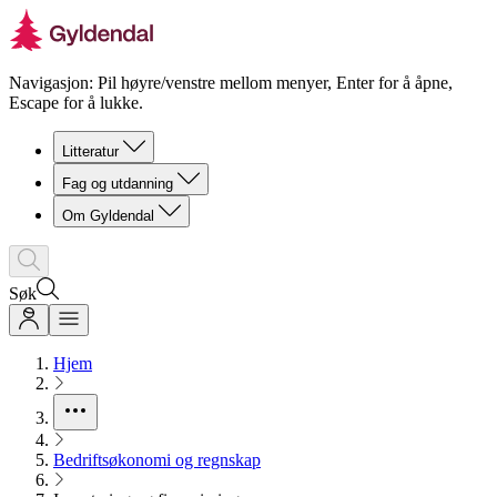
Navigasjon: Pil høyre/venstre mellom menyer, Enter for å åpne,
Escape for å lukke.
Litteratur
Fag og utdanning
Om Gyldendal
Søk
Hjem
Bedriftsøkonomi og regnskap