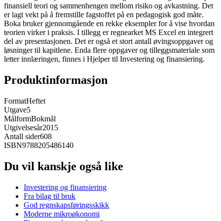
finansiell teori og sammenhengen mellom risiko og avkastning. Det
er lagt vekt på å fremstille fagstoffet på en pedagogisk god måte.
Boka bruker gjennomgående en rekke eksempler for å vise hvordan
teorien virker i praksis. I tillegg er regnearket MS Excel en integrert
del av presentasjonen. Det er også et stort antall øvingsoppgaver og
løsninger til kapitlene. Enda flere oppgaver og tilleggsmateriale som
letter innlæringen, finnes i Hjelper til Investering og finansiering.
Produktinformasjon
Format
Heftet
Utgave
5
Målform
Bokmål
Utgivelsesår
2015
Antall sider
608
ISBN
9788205486140
Du vil kanskje også like
Investering og finansiering
Fra bilag til bruk
God regnskapsføringsskikk
Moderne mikroøkonomi