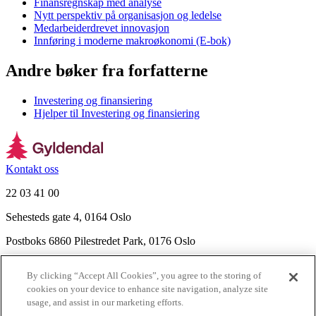
Finansregnskap med analyse
Nytt perspektiv på organisasjon og ledelse
Medarbeiderdrevet innovasjon
Innføring i moderne makroøkonomi (E-bok)
Andre bøker fra forfatterne
Investering og finansiering
Hjelper til Investering og finansiering
Kontakt oss
22 03 41 00
Sehesteds gate 4, 0164 Oslo
Postboks 6860 Pilestredet Park, 0176 Oslo
Finn frem
By clicking “Accept All Cookies”, you agree to the storing of
Nyhetsbrev
cookies on your device to enhance site navigation, analyze site
Ledige stillinger
usage, and assist in our marketing efforts.
Send inn manus