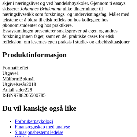
skjer i næringslivet og ved handelshøyskoler. Gjennom ti essays
skisserer
Johannes Brinkmann
ulike tilnærminger til
næringslivsetikk som forsknings- og undervisningsfag. Målet med
tekstene er å bidra til etisk refleksjon hos kollegaer, hos
økonomistudenter og hos praktikere.
Essaysamlingen presenterer smaksprøver på egen og andres
forskning innen faget, samt en del praktiske cases for etisk
refleksjon, om lesernes egen praksis i studie- og arbeidssituasjoner.
Produktinformasjon
Format
Heftet
Utgave
1
Målform
Bokmål
Utgivelsesår
2018
Antall sider
228
ISBN
9788205500785
Du vil kanskje også like
Forbrukerpsykologi
Finansregnskap med analyse
Situasjonsbestemt ledelse