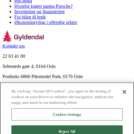
HR-boka
Hvorfor kjører pappa Porsche?
Investering og finansiering
Fra bilag til bruk
Økonomistyring i offentlig sektor
Kontakt oss
22 03 41 00
Sehesteds gate 4, 0164 Oslo
Postboks 6860 Pilestredet Park, 0176 Oslo
Finn frem
By clicking “Accept All Cookies”, you agree to the storing of
Nyhetsbrev
cookies on your device to enhance site navigation, analyze site
Ledige stillinger
usage, and assist in our marketing efforts.
Send inn manus
Cookies Settings
Om Gyldendal
Support
Reject All
Presse