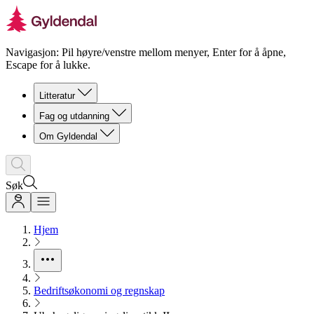
Navigasjon: Pil høyre/venstre mellom menyer, Enter for å åpne,
Escape for å lukke.
Litteratur
Fag og utdanning
Om Gyldendal
Søk
Hjem
Bedriftsøkonomi og regnskap