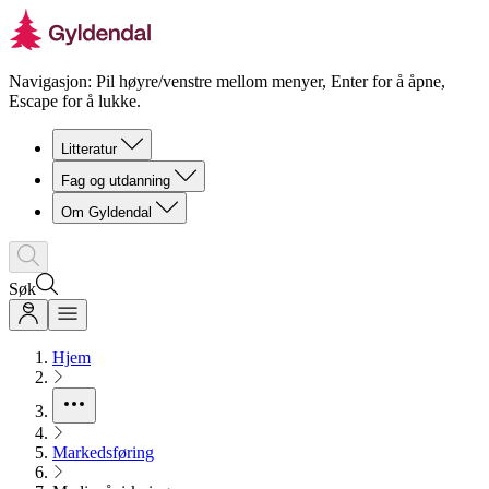
Navigasjon: Pil høyre/venstre mellom menyer, Enter for å åpne,
Escape for å lukke.
Litteratur
Fag og utdanning
Om Gyldendal
Søk
Hjem
Markedsføring