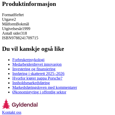
Produktinformasjon
Format
Heftet
Utgave
2
Målform
Bokmål
Utgivelsesår
1999
Antall sider
318
ISBN
9788241709715
Du vil kanskje også like
Forbrukerpsykologi
Medarbeiderdrevet innovasjon
Investering og finansiering
Innføring i skatterett 2025–2026
Hvorfor kjører pappa Porsche?
Innholdsmarkedsføring
Markedsføringsloven med kommentarer
Økonomistyring i offentlig sektor
Kontakt oss