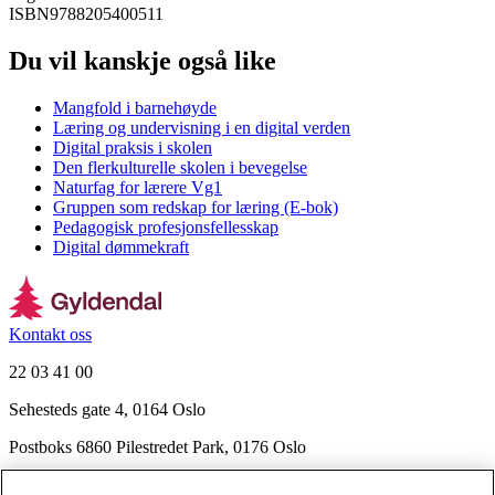
ISBN
9788205400511
Du vil kanskje også like
Mangfold i barnehøyde
Læring og undervisning i en digital verden
Digital praksis i skolen
Den flerkulturelle skolen i bevegelse
Naturfag for lærere Vg1
Gruppen som redskap for læring (E-bok)
Pedagogisk profesjonsfellesskap
Digital dømmekraft
Kontakt oss
22 03 41 00
Sehesteds gate 4, 0164 Oslo
Postboks 6860 Pilestredet Park, 0176 Oslo
Finn frem