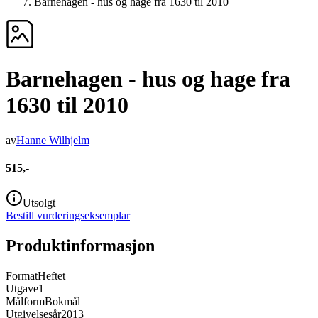
Barnehagen - hus og hage fra 1630 til 2010
Barnehagen - hus og hage fra
1630 til 2010
av
Hanne Wilhjelm
515,-
Utsolgt
Bestill vurderingseksemplar
Produktinformasjon
Format
Heftet
Utgave
1
Målform
Bokmål
Utgivelsesår
2013