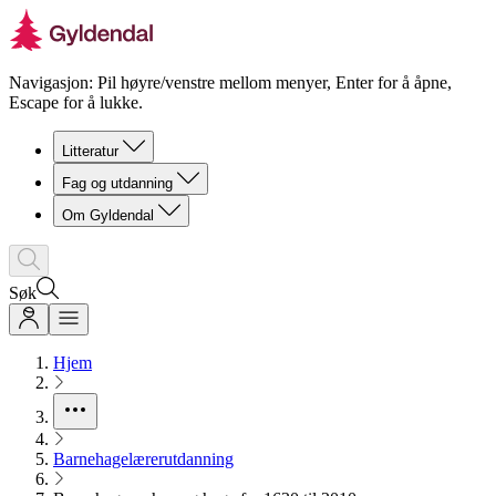
Navigasjon: Pil høyre/venstre mellom menyer, Enter for å åpne,
Escape for å lukke.
Litteratur
Fag og utdanning
Om Gyldendal
Søk
Hjem
Barnehagelærerutdanning