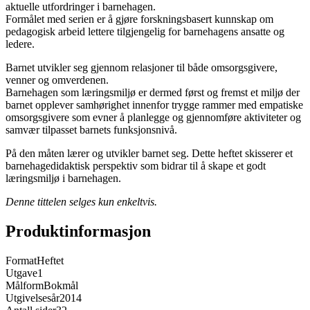
aktuelle utfordringer i barnehagen.
Formålet med serien er å gjøre forskningsbasert kunnskap om
pedagogisk arbeid lettere tilgjengelig for barnehagens ansatte og
ledere.
Barnet utvikler seg gjennom relasjoner til både omsorgsgivere,
venner og omverdenen.
Barnehagen som læringsmiljø er dermed først og fremst et miljø der
barnet opplever samhørighet innenfor trygge rammer med empatiske
omsorgsgivere som evner å planlegge og gjennomføre aktiviteter og
samvær tilpasset barnets funksjonsnivå.
På den måten lærer og utvikler barnet seg. Dette heftet skisserer et
barnehagedidaktisk perspektiv som bidrar til å skape et godt
læringsmiljø i barnehagen.
Denne tittelen selges kun enkeltvis.
Produktinformasjon
Format
Heftet
Utgave
1
Målform
Bokmål
Utgivelsesår
2014