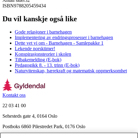
Antall sider
32
ISBN
9788205459434
Du vil kanskje også like
Gode relasjoner i barnehagen
Implementering av endringsprosesser i barnehagen
Dette vet vi om - Barnehagen - Samlepakke 1
Lekende norsktimer!
Konspirasjonsteorier i skolen
Tilbakemelding (E-bok)
Pedagogikk 8. - 13. trinn (E-bok)
Naturvitenskap, bærekraft og matematisk oppmerksomhet
Kontakt oss
22 03 41 00
Sehesteds gate 4, 0164 Oslo
Postboks 6860 Pilestredet Park, 0176 Oslo
Finn frem