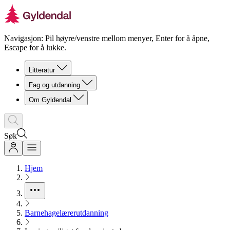
Navigasjon: Pil høyre/venstre mellom menyer, Enter for å åpne,
Escape for å lukke.
Litteratur
Fag og utdanning
Om Gyldendal
Søk
Hjem
Barnehagelærerutdanning