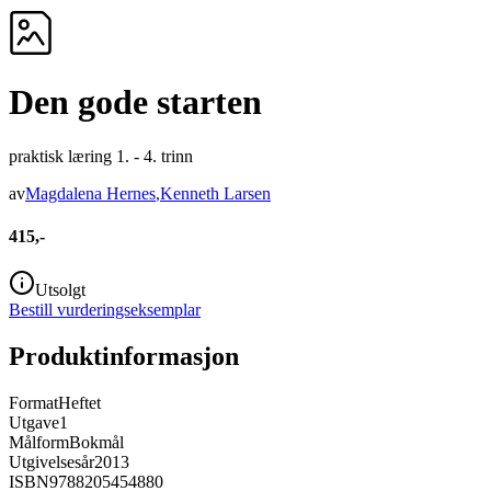
Den gode starten
praktisk læring 1. - 4. trinn
av
Magdalena Hernes
,
Kenneth Larsen
415,-
Utsolgt
Bestill vurderingseksemplar
Produktinformasjon
Format
Heftet
Utgave
1
Målform
Bokmål
Utgivelsesår
2013
ISBN
9788205454880