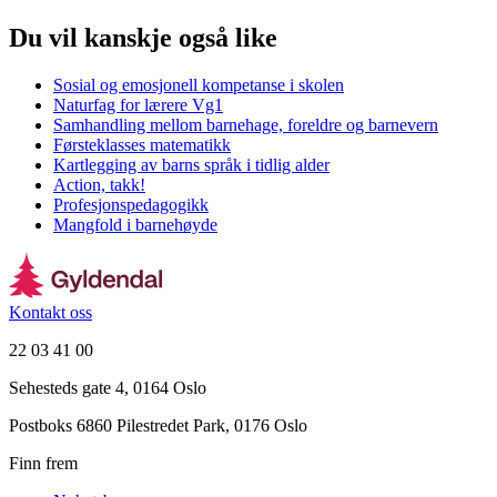
Du vil kanskje også like
Sosial og emosjonell kompetanse i skolen
Naturfag for lærere Vg1
Samhandling mellom barnehage, foreldre og barnevern
Førsteklasses matematikk
Kartlegging av barns språk i tidlig alder
Action, takk!
Profesjonspedagogikk
Mangfold i barnehøyde
Kontakt oss
22 03 41 00
Sehesteds gate 4, 0164 Oslo
Postboks 6860 Pilestredet Park, 0176 Oslo
Finn frem