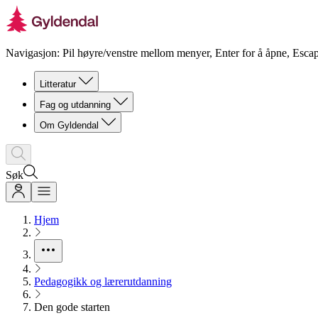
Navigasjon: Pil høyre/venstre mellom menyer, Enter for å åpne, Escap
Litteratur
Fag og utdanning
Om Gyldendal
Søk
Hjem
Pedagogikk og lærerutdanning
Den gode starten