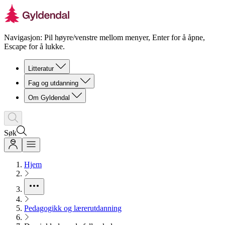
Navigasjon: Pil høyre/venstre mellom menyer, Enter for å åpne,
Escape for å lukke.
Litteratur
Fag og utdanning
Om Gyldendal
Søk
Hjem
Pedagogikk og lærerutdanning