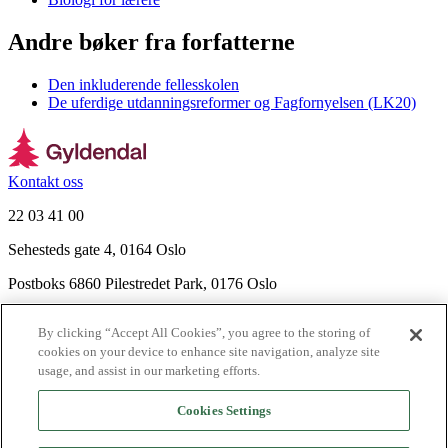
Andre bøker fra forfatterne
Den inkluderende fellesskolen
De uferdige utdanningsreformer og Fagfornyelsen (LK20)
Kontakt oss
22 03 41 00
Sehesteds gate 4, 0164 Oslo
Postboks 6860 Pilestredet Park, 0176 Oslo
Finn frem
By clicking “Accept All Cookies”, you agree to the storing of
Nyhetsbrev
cookies on your device to enhance site navigation, analyze site
Ledige stillinger
usage, and assist in our marketing efforts.
Send inn manus
Cookies Settings
Om Gyldendal