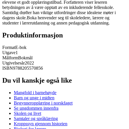
elevene et godt opplæringstilbud. Forfatteren viser leseren
betydningen av å være opptatt av en inkluderende fellesskole.
Samtidig drøfter han viktige utfordringer disse idealene møter i
dagens skole.Boka henvender seg til skoleledere, lærere og
studenter i lærerutdanning og annen pedagogisk utdanning.
Produktinformasjon
Format
E-bok
Utgave
1
Målform
Bokmål
Utgivelsesår
2022
ISBN
9788205570856
Du vil kanskje også like
Mangfold i barnehøyde
Barn og unge i midten
Begynneropplæring i norskfaget
Se ungdommen innenfra
Skolen og livet
Samtaler og språklæring
Kroppssyn gjennom historien
Biologi for lærere