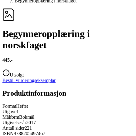
Begynneropplæring i norskfaget
Begynneropplæring i
norskfaget
445,-
Utsolgt
Bestill vurderingseksemplar
Produktinformasjon
Format
Heftet
Utgave
1
Målform
Bokmål
Utgivelsesår
2017
Antall sider
221
ISBN
9788205497467