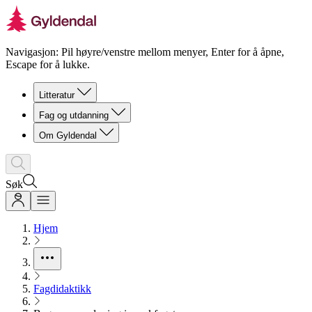
Navigasjon: Pil høyre/venstre mellom menyer, Enter for å åpne,
Escape for å lukke.
Litteratur
Fag og utdanning
Om Gyldendal
Søk
Hjem
Fagdidaktikk