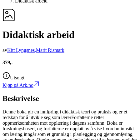
Didaktisk arbeid
Didaktisk arbeid
av
Kitt Lyngsnes
,
Marit Rismark
379,-
Utsolgt
Kjøp på Ark.no
Beskrivelse
Denne boka gir en innføring i didaktisk teori og praksis og er et
redskap for å utvikle seg som lærerForfatterne retter
oppmerksomheten mot opplæring i dagens samfunn. Boka er
forskningsbasert, og forfatterne er opptatt av å vise hvordan innsikt
om læring inngår som et grunnlag i planlegging og gjennomføring
av undervisning. Oppbyggingen av boka bidrar til at leseren utvikler