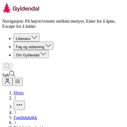
Navigasjon: Pil høyre/venstre mellom menyer, Enter for å åpne,
Escape for å lukke.
Litteratur
Fag og utdanning
Om Gyldendal
Søk
Hjem
Fagdidaktikk