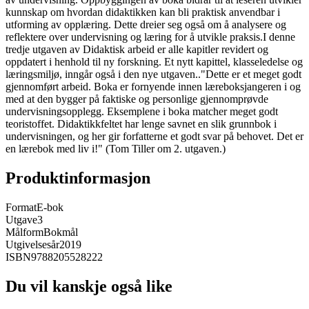
kunnskap om hvordan didaktikken kan bli praktisk anvendbar i
utforming av opplæring. Dette dreier seg også om å analysere og
reflektere over undervisning og læring for å utvikle praksis.I denne
tredje utgaven av Didaktisk arbeid er alle kapitler revidert og
oppdatert i henhold til ny forskning. Et nytt kapittel, klasseledelse og
læringsmiljø, inngår også i den nye utgaven.."Dette er et meget godt
gjennomført arbeid. Boka er fornyende innen læreboksjangeren i og
med at den bygger på faktiske og personlige gjennomprøvde
undervisningsopplegg. Eksemplene i boka matcher meget godt
teoristoffet. Didaktikkfeltet har lenge savnet en slik grunnbok i
undervisningen, og her gir forfatterne et godt svar på behovet. Det er
en lærebok med liv i!" (Tom Tiller om 2. utgaven.)
Produktinformasjon
Format
E-bok
Utgave
3
Målform
Bokmål
Utgivelsesår
2019
ISBN
9788205528222
Du vil kanskje også like