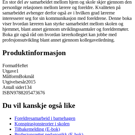
En stor del av samarbeidet mellom hjem og skole skjer gjennom den
personlige relasjonen mellom lærere og foreldre. Kvaliteten på
samarbeidet avhenger derfor også av i hvilken grad lærerne
interesserer seg for sin kommunikasjon med foreldrene. Denne boka
viser hvordan læreren kan styrke samarbeidet mellom skolen og
hjemmet, blant annet gjennom utviklingssamtaler og foreldremøter.
Boka gir også råd om hvordan lærerkollegiet kan jobbe med
profesjonsutvikling blant annet gjennom kollegaveiledning.
Produktinformasjon
Format
Heftet
Utgave
1
Målform
Bokmål
Utgivelsesår
2015
Antall sider
134
ISBN
9788205473676
Du vil kanskje også like
Foreldresamarbeid i barnehagen
Konspirasjonsteorier i skolen
Tilbakemelding (E-bok)
Profesjonsrettet pedagogikk (E-bok)