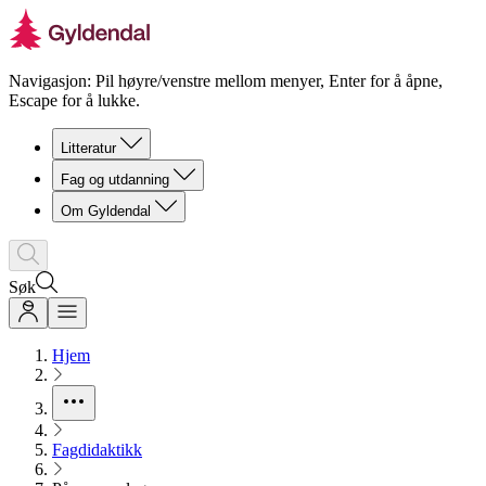
Navigasjon: Pil høyre/venstre mellom menyer, Enter for å åpne,
Escape for å lukke.
Litteratur
Fag og utdanning
Om Gyldendal
Søk
Hjem
Fagdidaktikk