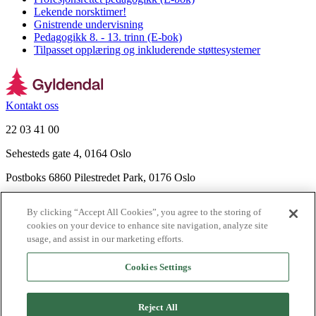
Lekende norsktimer!
Gnistrende undervisning
Pedagogikk 8. - 13. trinn (E-bok)
Tilpasset opplæring og inkluderende støttesystemer
Kontakt oss
22 03 41 00
Sehesteds gate 4, 0164 Oslo
Postboks 6860 Pilestredet Park, 0176 Oslo
Finn frem
By clicking “Accept All Cookies”, you agree to the storing of
Nyhetsbrev
cookies on your device to enhance site navigation, analyze site
Ledige stillinger
usage, and assist in our marketing efforts.
Send inn manus
Cookies Settings
Om Gyldendal
Support
Reject All
Presse