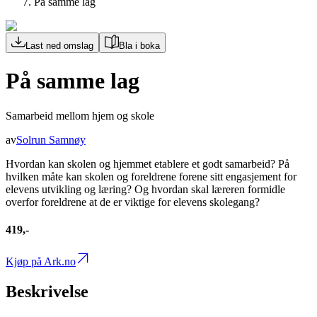
På samme lag
Last ned omslag
Bla i boka
På samme lag
Samarbeid mellom hjem og skole
av
Solrun Samnøy
Hvordan kan skolen og hjemmet etablere et godt samarbeid? På
hvilken måte kan skolen og foreldrene forene sitt engasjement for
elevens utvikling og læring? Og hvordan skal læreren formidle
overfor foreldrene at de er viktige for elevens skolegang?
419,-
Kjøp på Ark.no
Beskrivelse