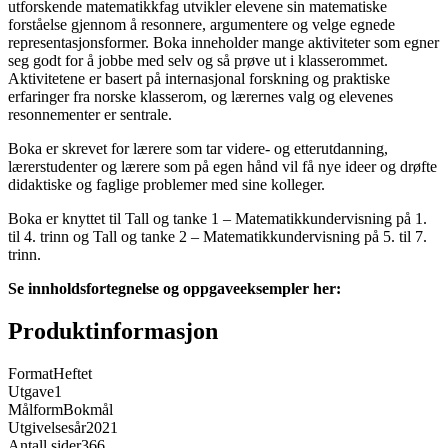
utforskende matematikkfag utvikler elevene sin matematiske
forståelse gjennom å resonnere, argumentere og velge egnede
representasjonsformer. Boka inneholder mange aktiviteter som egner
seg godt for å jobbe med selv og så prøve ut i klasserommet.
Aktivitetene er basert på internasjonal forskning og praktiske
erfaringer fra norske klasserom, og lærernes valg og elevenes
resonnementer er sentrale.
Boka er skrevet for lærere som tar videre- og etterutdanning,
lærerstudenter og lærere som på egen hånd vil få nye ideer og drøfte
didaktiske og faglige problemer med sine kolleger.
Boka er knyttet til Tall og tanke 1 – Matematikkundervisning på 1.
til 4. trinn og Tall og tanke 2 – Matematikkundervisning på 5. til 7.
trinn.
Se innholdsfortegnelse og oppgaveeksempler her:
Produktinformasjon
Format
Heftet
Utgave
1
Målform
Bokmål
Utgivelsesår
2021
Antall sider
366