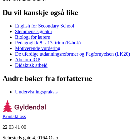
Du vil kanskje også like
English for Secondary School
Stemmens signatur
Biologi for lærere
Pedagogikk 8. - 13. trinn (E-bok)
Motiverende vurdering
De uferdige utdanningsreformer og Fagfornyelsen (LK20)
Abc om IOP
Didaktisk arbeid
Andre bøker fra forfatterne
Undervisningspraksis
Kontakt oss
22 03 41 00
Sehesteds gate 4, 0164 Oslo