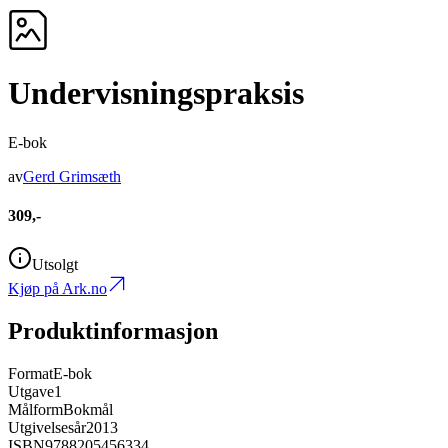
Undervisningspraksis
E-bok
av
Gerd Grimsæth
309,-
Utsolgt
Kjøp på Ark.no
Produktinformasjon
Format
E-bok
Utgave
1
Målform
Bokmål
Utgivelsesår
2013
ISBN
9788205456334