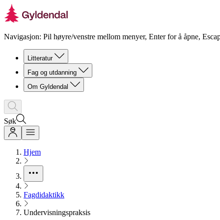
Navigasjon: Pil høyre/venstre mellom menyer, Enter for å åpne, Escap
Litteratur
Fag og utdanning
Om Gyldendal
Søk
Hjem
Fagdidaktikk
Undervisningspraksis