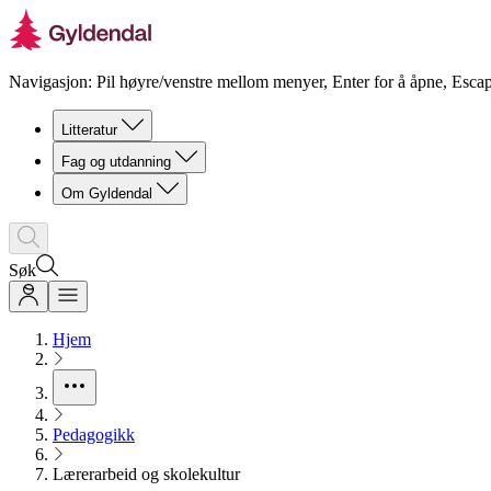
Navigasjon: Pil høyre/venstre mellom menyer, Enter for å åpne, Escap
Litteratur
Fag og utdanning
Om Gyldendal
Søk
Hjem
Pedagogikk
Lærerarbeid og skolekultur