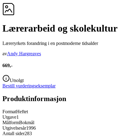
Lærerarbeid og skolekultur
Læreryrkets forandring i en postmoderne tidsalder
av
Andy Hargreaves
669,-
Utsolgt
Bestill vurderingseksemplar
Produktinformasjon
Format
Heftet
Utgave
1
Målform
Bokmål
Utgivelsesår
1996
Antall sider
283