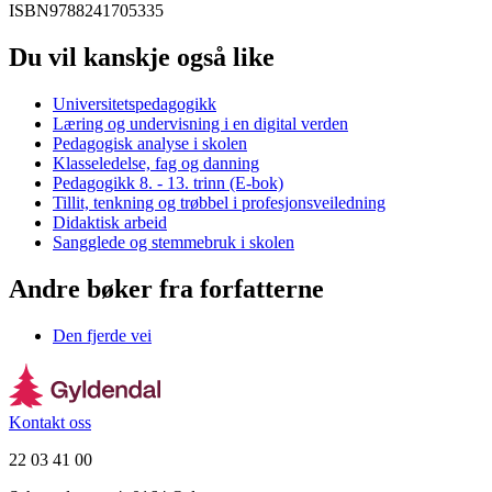
ISBN
9788241705335
Du vil kanskje også like
Universitetspedagogikk
Læring og undervisning i en digital verden
Pedagogisk analyse i skolen
Klasseledelse, fag og danning
Pedagogikk 8. - 13. trinn (E-bok)
Tillit, tenkning og trøbbel i profesjonsveiledning
Didaktisk arbeid
Sangglede og stemmebruk i skolen
Andre bøker fra forfatterne
Den fjerde vei
Kontakt oss
22 03 41 00