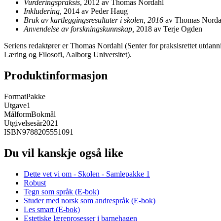
Vurderingspraksis
, 2012 av Thomas Nordahl
Inkludering
, 2014 av Peder Haug
Bruk av kartleggingsresultater i skolen, 2016
av Thomas Norda
Anvendelse av forskningskunnskap,
2018 av Terje Ogden
Seriens redaktører er Thomas Nordahl (Senter for praksisrettet utdan
Læring og Filosofi, Aalborg Universitet).
Produktinformasjon
Format
Pakke
Utgave
1
Målform
Bokmål
Utgivelsesår
2021
ISBN
9788205551091
Du vil kanskje også like
Dette vet vi om - Skolen - Samlepakke 1
Robust
Tegn som språk (E-bok)
Studer med norsk som andrespråk (E-bok)
Les smart (E-bok)
Estetiske læreprosesser i barnehagen