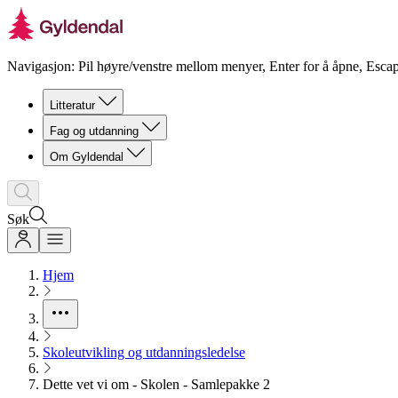
Navigasjon: Pil høyre/venstre mellom menyer, Enter for å åpne, Escap
Litteratur
Fag og utdanning
Om Gyldendal
Søk
Hjem
Skoleutvikling og utdanningsledelse
Dette vet vi om - Skolen - Samlepakke 2