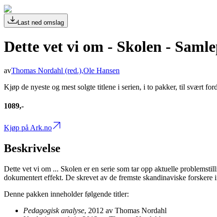
Last ned omslag
Dette vet vi om - Skolen - Saml
av
Thomas Nordahl
(red.)
,
Ole Hansen
Kjøp de nyeste og mest solgte titlene i serien, i to pakker, til svært ford
1089,-
Kjøp på Ark.no
Beskrivelse
Dette vet vi om ... Skolen er en serie som tar opp aktuelle problemstil
dokumentert effekt. De skrevet av de fremste skandinaviske forskere in
Denne pakken inneholder følgende titler:
Pedagogisk analyse
, 2012 av Thomas Nordahl