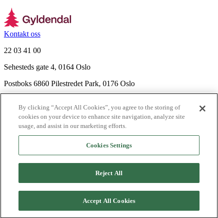
Kontakt oss
22 03 41 00
Sehesteds gate 4, 0164 Oslo
Postboks 6860 Pilestredet Park, 0176 Oslo
Finn frem
By clicking “Accept All Cookies”, you agree to the storing of
Nyhetsbrev
cookies on your device to enhance site navigation, analyze site
Ledige stillinger
usage, and assist in our marketing efforts.
Send inn manus
Cookies Settings
Om Gyldendal
Support
Reject All
Presse
Agency
©
2026
Gyldendal
Accept All Cookies
Personvernerklæringer
Informasjonskapsler