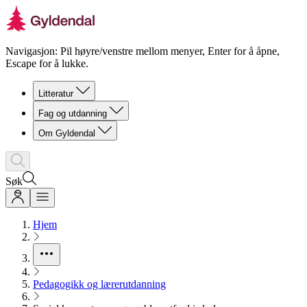
Navigasjon: Pil høyre/venstre mellom menyer, Enter for å åpne,
Escape for å lukke.
Litteratur
Fag og utdanning
Om Gyldendal
Søk
Hjem
Pedagogikk og lærerutdanning