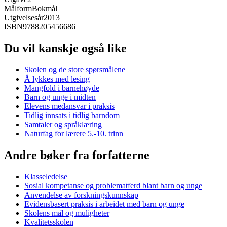
Målform
Bokmål
Utgivelsesår
2013
ISBN
9788205456686
Du vil kanskje også like
Skolen og de store spørsmålene
Å lykkes med lesing
Mangfold i barnehøyde
Barn og unge i midten
Elevens medansvar i praksis
Tidlig innsats i tidlig barndom
Samtaler og språklæring
Naturfag for lærere 5.-10. trinn
Andre bøker fra forfatterne
Klasseledelse
Sosial kompetanse og problematferd blant barn og unge
Anvendelse av forskningskunnskap
Evidensbasert praksis i arbeidet med barn og unge
Skolens mål og muligheter
Kvalitetsskolen