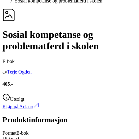
Sosial kompetanse og problematferd i skolen
Sosial kompetanse og
problematferd i skolen
E-bok
av
Terje Ogden
405,-
Utsolgt
Kjøp på Ark.no
Produktinformasjon
Format
E-bok
Utgave
2