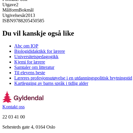
Utgave
2
Målform
Bokmål
Utgivelsesår
2013
ISBN
9788205450585
Du vil kanskje også like
Abc om IOP
Biologididaktikk for lærere
Universitetspedagogikk
Kjemi for lærere
Samtaler om litteratur
Til elevens beste
Læreres profesjonsutøvelse i en utdanningspolitisk brytningstid
Kartlegging av barns språk i tidlig alder
Kontakt oss
22 03 41 00
Sehesteds gate 4, 0164 Oslo