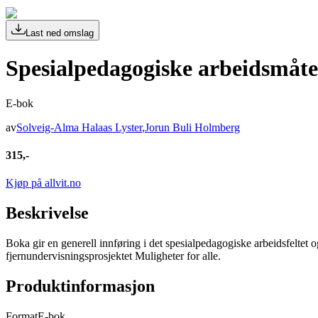
Last ned omslag
Spesialpedagogiske arbeidsmåte
E-bok
av
Solveig-Alma Halaas Lyster
,
Jorun Buli Holmberg
315,-
Kjøp på allvit.no
Beskrivelse
Boka gir en generell innføring i det spesialpedagogiske arbeidsfeltet 
fjernundervisningsprosjektet Muligheter for alle.
Produktinformasjon
Format
E-bok