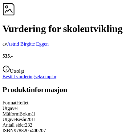
Vurdering for skoleutvikling
av
Astrid Birgitte Eggen
535,-
Utsolgt
Bestill vurderingseksemplar
Produktinformasjon
Format
Heftet
Utgave
1
Målform
Bokmål
Utgivelsesår
2011
Antall sider
232
ISBN
9788205400207