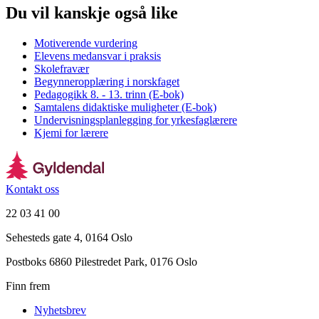
Du vil kanskje også like
Motiverende vurdering
Elevens medansvar i praksis
Skolefravær
Begynneropplæring i norskfaget
Pedagogikk 8. - 13. trinn (E-bok)
Samtalens didaktiske muligheter (E-bok)
Undervisningsplanlegging for yrkesfaglærere
Kjemi for lærere
Kontakt oss
22 03 41 00
Sehesteds gate 4, 0164 Oslo
Postboks 6860 Pilestredet Park, 0176 Oslo
Finn frem
Nyhetsbrev