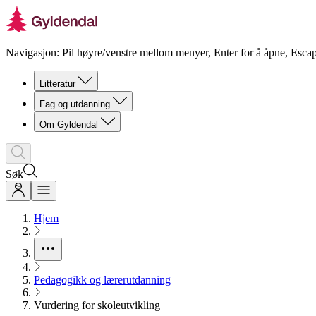
Navigasjon: Pil høyre/venstre mellom menyer, Enter for å åpne, Escap
Litteratur
Fag og utdanning
Om Gyldendal
Søk
Hjem
Pedagogikk og lærerutdanning
Vurdering for skoleutvikling