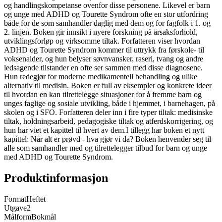
og handlingskompetanse ovenfor disse personene. Likevel er barn
og unge med ADHD og Tourette Syndrom ofte en stor utfordring
både for de som samhandler daglig med dem og for fagfolk i 1. og
2. linjen. Boken gir innsikt i nyere forskning på årsaksforhold,
utviklingsforløp og virksomme tiltak. Forfatteren viser hvordan
ADHD og Tourette Syndrom kommer til uttrykk fra førskole- til
voksenalder, og hun belyser søvnvansker, raseri, tvang og andre
ledsagende tilstander en ofte ser sammen med disse diagnosene.
Hun redegjør for moderne medikamentell behandling og ulike
alternativ til medisin. Boken er full av eksempler og konkrete ideer
til hvordan en kan tilrettelegge situasjoner for å fremme barn og
unges faglige og sosiale utvikling, både i hjemmet, i barnehagen, på
skolen og i SFO. Forfatteren deler inn i fire typer tiltak: medisinske
tiltak, holdningsarbeid, pedagogiske tiltak og atferdskorrigering, og
hun har viet et kapittel til hvert av dem.I tillegg har boken et nytt
kapittel: Når alt er prøvd - hva gjør vi da? Boken henvender seg til
alle som samhandler med og tilrettelegger tilbud for barn og unge
med ADHD og Tourette Syndrom.
Produktinformasjon
Format
Heftet
Utgave
2
Målform
Bokmål