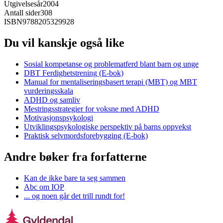
Utgivelsesår
2004
Antall sider
308
ISBN
9788205329928
Du vil kanskje også like
Sosial kompetanse og problematferd blant barn og unge
DBT Ferdighetstrening (E-bok)
Manual for mentaliseringsbasert terapi (MBT) og MBT
vurderingsskala
ADHD og samliv
Mestringsstrategier for voksne med ADHD
Motivasjonspsykologi
Utviklingspsykologiske perspektiv på barns oppvekst
Praktisk selvmordsforebygging (E-bok)
Andre bøker fra forfatterne
Kan de ikke bare ta seg sammen
Abc om IOP
... og noen går det trill rundt for!