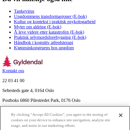
Tankevirus
Ungdommens transformasjoner (E-bok)
Kultur og kontekst i praktisk psykologarbeid
Myter om aldring (E-bok)
Å leve videre etter katastrofen (E-bok)
Praktisk selvmordsforebygging (E-bok)
Håndbok i kognitiv atferdsterapi
Kjønnsinkongruens hos ungdom
Kontakt oss
22 03 41 00
Sehesteds gate 4, 0164 Oslo
Postboks 6860 Pilestredet Park, 0176 Oslo
Finn frem
By clicking “Accept All Cookies”, you agree to the storing of
Nyhetsbrev
cookies on your device to enhance site navigation, analyze site
Ledige stillinger
usage, and assist in our marketing efforts.