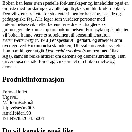
Boken kan leses uten spesielle forkunnskaper og inneholder også en
ordliste med forklaringer av alle faguttrykk som blir brukt i boken.
Den vil være av nytte for studenter innenfor helsefag, sosiale og
pedagogiske fag. Alle leger som vurderer personer med
hukommelsessvikt, eller behandler eldre, vil ha glede av
grunnleggende kunnskap om hukommelsen. For psykologistudenter
vil boken kunne være et supplement til pensumlitteraturen.
Peter Wetterberg
(f. 1958) er spesialist i geriatri, og arbeider som
overlege ved Hukommelsesklinikken, Ullevål universitetssykehus.
Han har tidligere utgitt
Demenshåndboken
(sammen med Olav
Aga), samt en rekke artikler om demens og demensutredning. Han
driver også utstrakt foredragsvirksomhet om hukommelse og
demens.
Produktinformasjon
Format
Heftet
Utgave
1
Målform
Bokmål
Utgivelsesår
2005
Antall sider
198
ISBN
9788205335004
Du vil kanskje også like