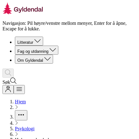
Navigasjon: Pil høyre/venstre mellom menyer, Enter for å åpne,
Escape for å lukke.
Litteratur
Fag og utdanning
Om Gyldendal
Søk
Hjem
Psykologi