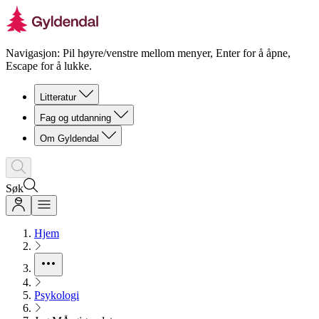
Navigasjon: Pil høyre/venstre mellom menyer, Enter for å åpne,
Escape for å lukke.
Litteratur
Fag og utdanning
Om Gyldendal
Søk
Hjem
Psykologi