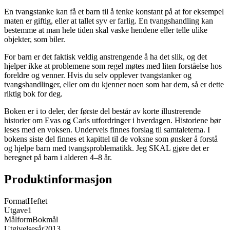
En tvangstanke kan få et barn til å tenke konstant på at for eksempel
maten er giftig, eller at tallet syv er farlig. En tvangshandling kan
bestemme at man hele tiden skal vaske hendene eller telle ulike
objekter, som biler.
For barn er det faktisk veldig anstrengende å ha det slik, og det
hjelper ikke at problemene som regel møtes med liten forståelse hos
foreldre og venner. Hvis du selv opplever tvangstanker og
tvangshandlinger, eller om du kjenner noen som har dem, så er dette
riktig bok for deg.
Boken er i to deler, der første del består av korte illustrerende
historier om Evas og Carls utfordringer i hverdagen. Historiene bør
leses med en voksen. Underveis finnes forslag til samtaletema. I
bokens siste del finnes et kapittel til de voksne som ønsker å forstå
og hjelpe barn med tvangsproblematikk. Jeg SKAL gjøre det er
beregnet på barn i alderen 4–8 år.
Produktinformasjon
Format
Heftet
Utgave
1
Målform
Bokmål
Utgivelsesår
2013