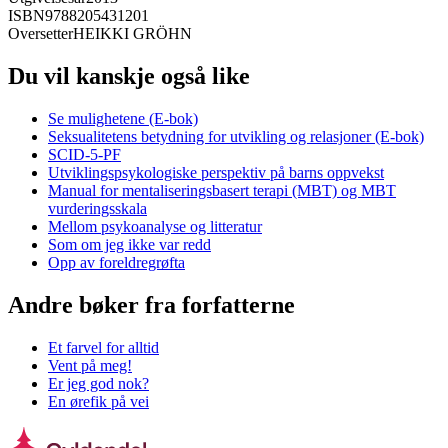
ISBN
9788205431201
Oversetter
HEIKKI GRÖHN
Du vil kanskje også like
Se mulighetene (E-bok)
Seksualitetens betydning for utvikling og relasjoner (E-bok)
SCID-5-PF
Utviklingspsykologiske perspektiv på barns oppvekst
Manual for mentaliseringsbasert terapi (MBT) og MBT
vurderingsskala
Mellom psykoanalyse og litteratur
Som om jeg ikke var redd
Opp av foreldregrøfta
Andre bøker fra forfatterne
Et farvel for alltid
Vent på meg!
Er jeg god nok?
En ørefik på vei