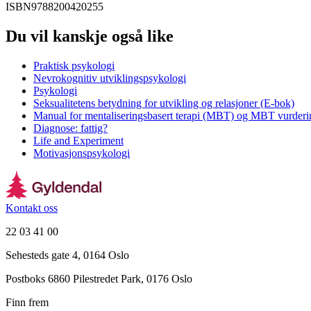
ISBN
9788200420255
Du vil kanskje også like
Praktisk psykologi
Nevrokognitiv utviklingspsykologi
Psykologi
Seksualitetens betydning for utvikling og relasjoner (E-bok)
Manual for mentaliseringsbasert terapi (MBT) og MBT vurderi
Diagnose: fattig?
Life and Experiment
Motivasjonspsykologi
Kontakt oss
22 03 41 00
Sehesteds gate 4, 0164 Oslo
Postboks 6860 Pilestredet Park, 0176 Oslo
Finn frem