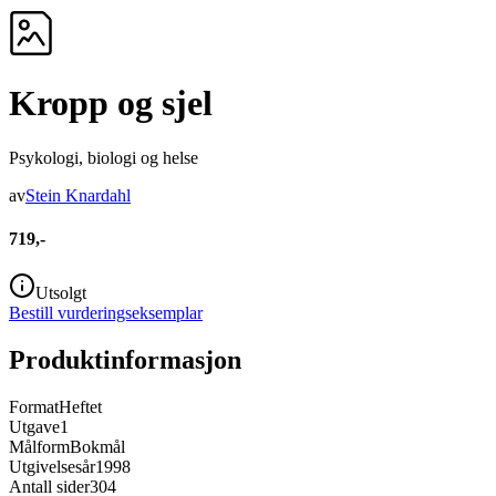
Kropp og sjel
Psykologi, biologi og helse
av
Stein Knardahl
719,-
Utsolgt
Bestill vurderingseksemplar
Produktinformasjon
Format
Heftet
Utgave
1
Målform
Bokmål
Utgivelsesår
1998
Antall sider
304