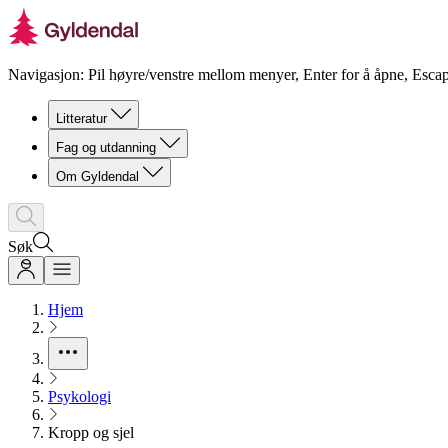
Navigasjon: Pil høyre/venstre mellom menyer, Enter for å åpne, Escap
Litteratur
Fag og utdanning
Om Gyldendal
Søk
Hjem
Psykologi
Kropp og sjel