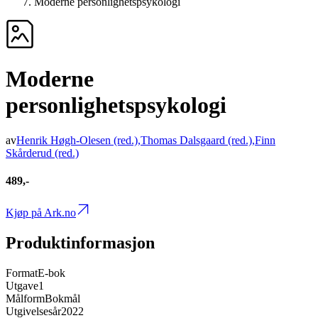
Moderne personlighetspsykologi
Moderne
personlighetspsykologi
av
Henrik Høgh-Olesen
(red.)
,
Thomas Dalsgaard
(red.)
,
Finn
Skårderud
(red.)
489,-
Kjøp på Ark.no
Produktinformasjon
Format
E-bok
Utgave
1
Målform
Bokmål
Utgivelsesår
2022