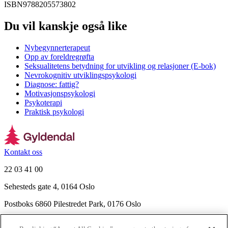
ISBN
9788205573802
Du vil kanskje også like
Nybegynnerterapeut
Opp av foreldregrøfta
Seksualitetens betydning for utvikling og relasjoner (E-bok)
Nevrokognitiv utviklingspsykologi
Diagnose: fattig?
Motivasjonspsykologi
Psykoterapi
Praktisk psykologi
Kontakt oss
22 03 41 00
Sehesteds gate 4, 0164 Oslo
Postboks 6860 Pilestredet Park, 0176 Oslo
Finn frem