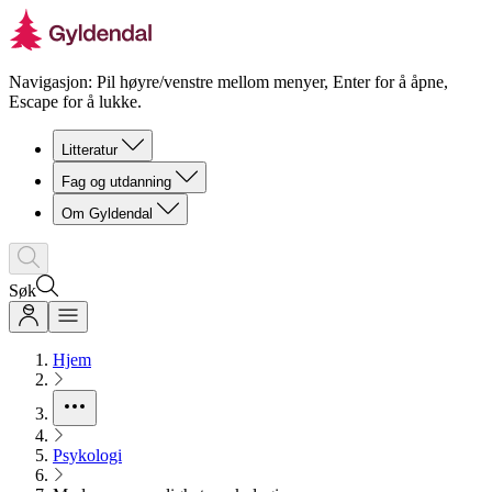
Navigasjon: Pil høyre/venstre mellom menyer, Enter for å åpne,
Escape for å lukke.
Litteratur
Fag og utdanning
Om Gyldendal
Søk
Hjem
Psykologi