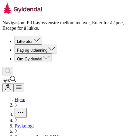
Navigasjon: Pil høyre/venstre mellom menyer, Enter for å åpne,
Escape for å lukke.
Litteratur
Fag og utdanning
Om Gyldendal
Søk
Hjem
Psykologi