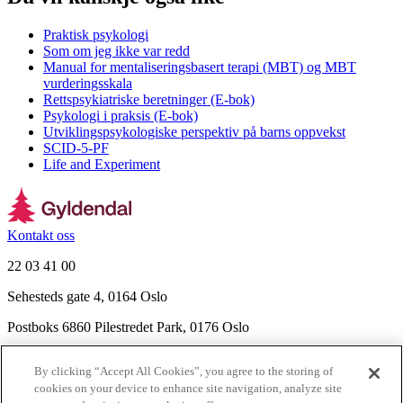
Praktisk psykologi
Som om jeg ikke var redd
Manual for mentaliseringsbasert terapi (MBT) og MBT
vurderingsskala
Rettspsykiatriske beretninger (E-bok)
Psykologi i praksis (E-bok)
Utviklingspsykologiske perspektiv på barns oppvekst
SCID-5-PF
Life and Experiment
Kontakt oss
22 03 41 00
Sehesteds gate 4, 0164 Oslo
Postboks 6860 Pilestredet Park, 0176 Oslo
Finn frem
By clicking “Accept All Cookies”, you agree to the storing of
Nyhetsbrev
cookies on your device to enhance site navigation, analyze site