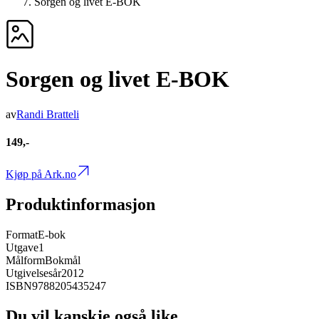
Sorgen og livet E-BOK
Sorgen og livet E-BOK
av
Randi Bratteli
149,-
Kjøp på Ark.no
Produktinformasjon
Format
E-bok
Utgave
1
Målform
Bokmål
Utgivelsesår
2012
ISBN
9788205435247
Du vil kanskje også like