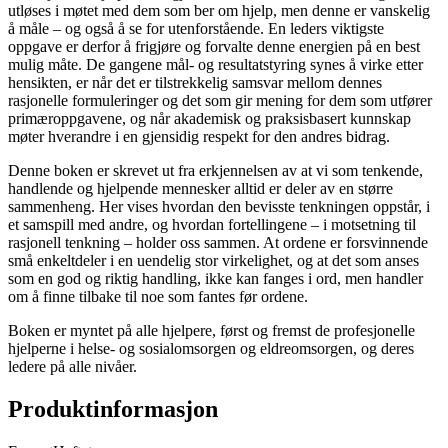
utløses i møtet med dem som ber om hjelp, men denne er vanskelig
å måle – og også å se for utenforstående. En leders viktigste
oppgave er derfor å frigjøre og forvalte denne energien på en best
mulig måte. De gangene mål- og resultatstyring synes å virke etter
hensikten, er når det er tilstrekkelig samsvar mellom dennes
rasjonelle formuleringer og det som gir mening for dem som utfører
primæroppgavene, og når akademisk og praksisbasert kunnskap
møter hverandre i en gjensidig respekt for den andres bidrag.
Denne boken er skrevet ut fra erkjennelsen av at vi som tenkende,
handlende og hjelpende mennesker alltid er deler av en større
sammenheng. Her vises hvordan den bevisste tenkningen oppstår, i
et samspill med andre, og hvordan fortellingene – i motsetning til
rasjonell tenkning – holder oss sammen. At ordene er forsvinnende
små enkeltdeler i en uendelig stor virkelighet, og at det som anses
som en god og riktig handling, ikke kan fanges i ord, men handler
om å finne tilbake til noe som fantes før ordene.
Boken er myntet på alle hjelpere, først og fremst de profesjonelle
hjelperne i helse- og sosialomsorgen og eldreomsorgen, og deres
ledere på alle nivåer.
Produktinformasjon