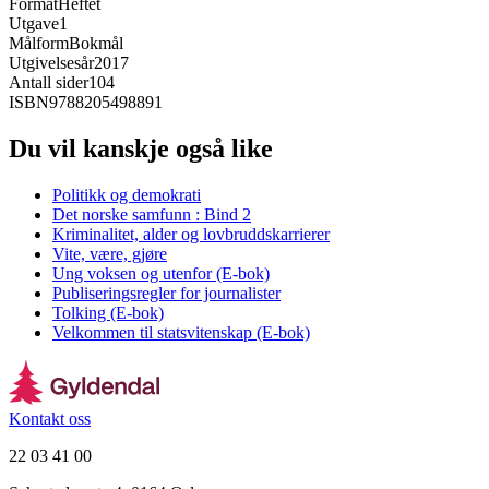
Format
Heftet
Utgave
1
Målform
Bokmål
Utgivelsesår
2017
Antall sider
104
ISBN
9788205498891
Du vil kanskje også like
Politikk og demokrati
Det norske samfunn : Bind 2
Kriminalitet, alder og lovbruddskarrierer
Vite, være, gjøre
Ung voksen og utenfor (E-bok)
Publiseringsregler for journalister
Tolking (E-bok)
Velkommen til statsvitenskap (E-bok)
Kontakt oss
22 03 41 00