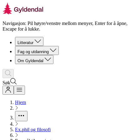
Navigasjon: Pil høyre/venstre mellom menyer, Enter for å åpne,
Escape for å lukke.
Litteratur
Fag og utdanning
Om Gyldendal
Søk
Hjem
Ex.phil og filosofi