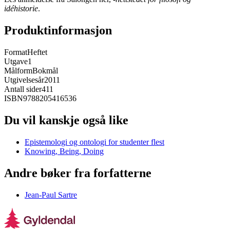
idéhistorie
.
Produktinformasjon
Format
Heftet
Utgave
1
Målform
Bokmål
Utgivelsesår
2011
Antall sider
411
ISBN
9788205416536
Du vil kanskje også like
Epistemologi og ontologi for studenter flest
Knowing, Being, Doing
Andre bøker fra forfatterne
Jean-Paul Sartre