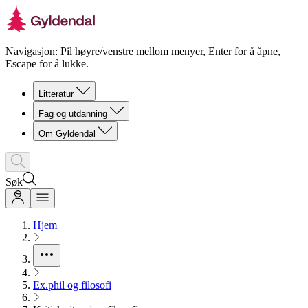
Navigasjon: Pil høyre/venstre mellom menyer, Enter for å åpne,
Escape for å lukke.
Litteratur
Fag og utdanning
Om Gyldendal
Søk
Hjem
Ex.phil og filosofi