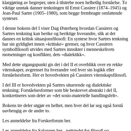
klargjøring av begreper, uten å tilstrebe noen helhetlig forståelse. To
viktige unntak danner tenkningen til Ernst Cassirer (1874–1945) og
Jean-Paul Sartre (1905–1980), som begge frembragte omfattende
synteser.
I denne bokens del I viser Dag Østerberg hvordan Cassirers og
Sartres tenkning kan berike og beriktige hverandre, slik at det
dannes en kritisk situasjonsfilosofi: En syntese hvor Sartres tenkning
har sin gyldighet innen «kritiske» grenser, og hvor Cassirers
symbolfilosofi utvides med Sartres innsikter i menneskelivets
motsetninger og konflikter, dets «dialektikk».
Med dette utgangspunkt gis det i del II et overblikk over en rekke
vitenskaper, avgrenset fra hverandre ved hver sin logikk eller
forståelsesform. Her er hovedvekten på Cassirers vitenskapsfilosofi.
I del III er hovedvekten på Sartres situerende og dialektiske
tenkning: Forståelsesformer som ble beskrevet abstrakt i del II,
konkretiseres som deler av «det sosio-materielle handlingsfelt».
Bokens tre deler utgjør en helhet, men hver del lar seg også forstå
uavhengig av de andre to.
Les anmeldelse fra Forskerforum her.
Les anmeldelse fra Salongen her, -
nettstedet for filosofi og