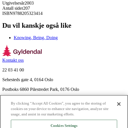
Utgivelsesår
2003
Antall sider
207
ISBN
9788205323414
Du vil kanskje også like
Knowing, Being, Doing
Kontakt oss
22 03 41 00
Sehesteds gate 4, 0164 Oslo
Postboks 6860 Pilestredet Park, 0176 Oslo
Finn frem
By clicking “Accept All Cookies”, you agree to the storing of
Nyhetsbrev
cookies on your device to enhance site navigation, analyze site
Ledige stillinger
usage, and assist in our marketing efforts.
Send inn manus
Cookies Settings