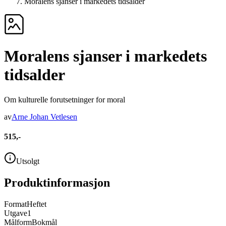
Moralens sjanser i markedets tidsalder
Moralens sjanser i markedets
tidsalder
Om kulturelle forutsetninger for moral
av
Arne Johan Vetlesen
515,-
Utsolgt
Produktinformasjon
Format
Heftet
Utgave
1
Målform
Bokmål