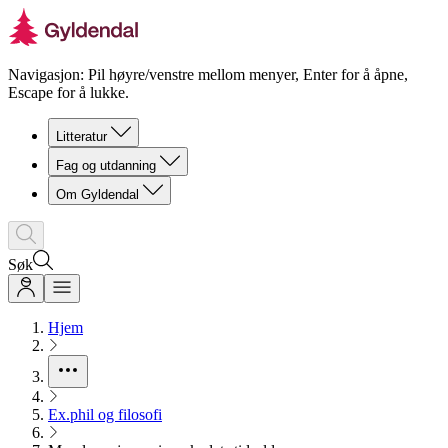
Navigasjon: Pil høyre/venstre mellom menyer, Enter for å åpne,
Escape for å lukke.
Litteratur
Fag og utdanning
Om Gyldendal
Søk
Hjem
Ex.phil og filosofi