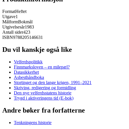
Format
Heftet
Utgave
1
Målform
Bokmål
Utgivelsesår
1983
Antall sider
423
ISBN
9788205146631
Du vil kanskje også like
Velferdspolitikk
Finnmarksloven – en milepæl?
Datasikkerhet
Asbesthåndboka
Stortinget og den lange krigen, 1991–2021
Skriving, redigering og formidling
Den nye velferdsstatens historie
Trygd i aktiveringens tid (E-bok)
Andre bøker fra forfatterne
Tenkningens historie