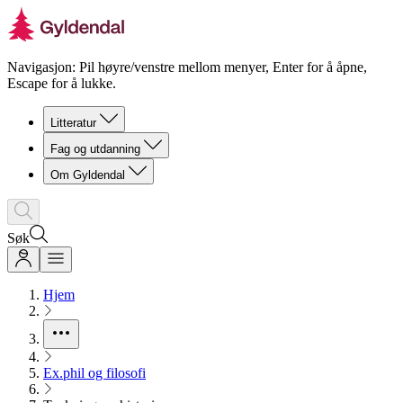
Navigasjon: Pil høyre/venstre mellom menyer, Enter for å åpne,
Escape for å lukke.
Litteratur
Fag og utdanning
Om Gyldendal
Søk
Hjem
Ex.phil og filosofi