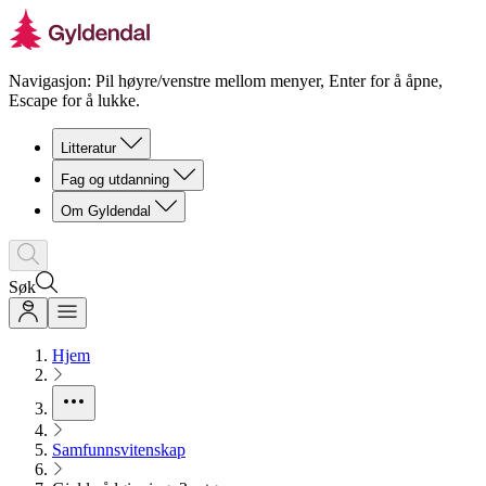
Navigasjon: Pil høyre/venstre mellom menyer, Enter for å åpne,
Escape for å lukke.
Litteratur
Fag og utdanning
Om Gyldendal
Søk
Hjem
Samfunnsvitenskap