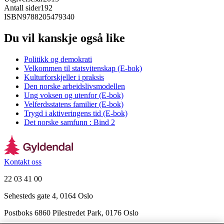
Antall sider
192
ISBN
9788205479340
Du vil kanskje også like
Politikk og demokrati
Velkommen til statsvitenskap (E-bok)
Kulturforskjeller i praksis
Den norske arbeidslivsmodellen
Ung voksen og utenfor (E-bok)
Velferdsstatens familier (E-bok)
Trygd i aktiveringens tid (E-bok)
Det norske samfunn : Bind 2
Kontakt oss
22 03 41 00
Sehesteds gate 4, 0164 Oslo
Postboks 6860 Pilestredet Park, 0176 Oslo