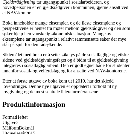
Gjeldsrådgivning
tar utgangspunkt i sosialarbeideren, og
hovedpersonen er en gjeldsrådgiver i kommunen, gjerne ansatt ved
et NAV-kontor.
Boka inneholder mange eksempler, og de fleste eksemplene og
perspektivene er hentet fra møter mellom gjeldsrådgiver og den som
søker hjelp i en vanskelig økonomisk situasjon. Mange av
eksemplene tar utgangspunkt i relativt sammensatte saker der mye
står på spill for den rådsøkende.
Siktemålet med boka er å sette søkelys på de sosialfaglige og etiske
sidene ved gjeldsrådgivningsfaget og å bidra til at gjeldsrådgivning
integreres i sosialfaglig arbeid. Den er godt egnet både for studenter
innenfor sosial- og velferdsfag og for ansatte ved NAV-kontorene.
Etter at første utgave av boka kom ut i 2010, har det skjedd
lovendringer. Denne nye utgaven er oppdatert i forhold til ny
lovgivning og de mest sentrale litteraturreferansene.
Produktinformasjon
Format
Heftet
Utgave
2
Målform
Bokmål
Utgivelsesår
2015