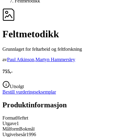
Feltmetodikk
Feltmetodikk
Grunnlaget for feltarbeid og feltforskning
av
Paul Atkinson
,
Martyn Hammersley
755,-
Utsolgt
Bestill vurderingseksemplar
Produktinformasjon
Format
Heftet
Utgave
1
Målform
Bokmål
Utgivelsesår
1996