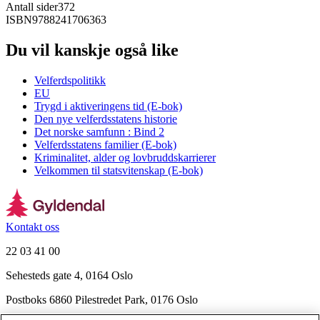
Antall sider
372
ISBN
9788241706363
Du vil kanskje også like
Velferdspolitikk
EU
Trygd i aktiveringens tid (E-bok)
Den nye velferdsstatens historie
Det norske samfunn : Bind 2
Velferdsstatens familier (E-bok)
Kriminalitet, alder og lovbruddskarrierer
Velkommen til statsvitenskap (E-bok)
Kontakt oss
22 03 41 00
Sehesteds gate 4, 0164 Oslo
Postboks 6860 Pilestredet Park, 0176 Oslo