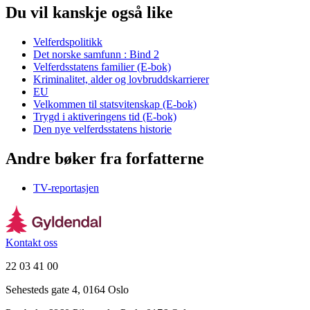
Du vil kanskje også like
Velferdspolitikk
Det norske samfunn : Bind 2
Velferdsstatens familier (E-bok)
Kriminalitet, alder og lovbruddskarrierer
EU
Velkommen til statsvitenskap (E-bok)
Trygd i aktiveringens tid (E-bok)
Den nye velferdsstatens historie
Andre bøker fra forfatterne
TV-reportasjen
Kontakt oss
22 03 41 00
Sehesteds gate 4, 0164 Oslo