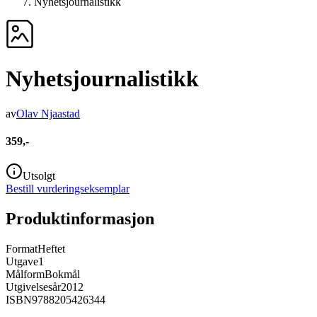
Nyhetsjournalistikk
Nyhetsjournalistikk
av
Olav Njaastad
359,-
Utsolgt
Bestill vurderingseksemplar
Produktinformasjon
Format
Heftet
Utgave
1
Målform
Bokmål
Utgivelsesår
2012
ISBN
9788205426344