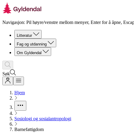
Navigasjon: Pil høyre/venstre mellom menyer, Enter for å åpne, Escap
Litteratur
Fag og utdanning
Om Gyldendal
Søk
Hjem
Sosiologi og sosialantropologi
Barnefattigdom