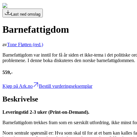
Last ned omslag
Barnefattigdom
av
Tone Fløtten
(red.)
Barnefattigdom var inntil for få år siden et ikke-tema i det politiske o
problemene. I denne boka diskuteres den norske barnefattigdommen.
559,-
Kjøp på Ark.no
Bestill vurderingseksemplar
Beskrivelse
Leveringstid 2-3 uker (Print-on-Demand).
Barnefattigdom trekkes fram som en særskilt utfordring, ikke minst fo
Noen sentrale spørsmål er: Hva som skal til for at et barn kan kalles 