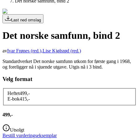
Det norske samfunn, bind 2
Last ned omslag
Det norske samfunn, bind 2
av
Ivar Frønes
(red.)
,
Lise Kjølsrød
(red.)
Standardverket Det norske samfunn utkom for første gang i 1968,
og foreligger nå i sjuende utgave. Utgis nå i 3 bind.
Velg format
Heftet
499
,-
E-bok
415
,-
499,-
Utsolgt
Bestill vurderingseksemplar