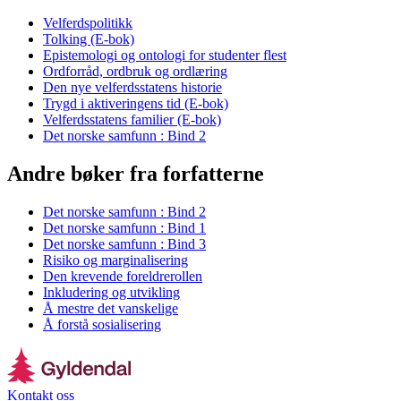
Velferdspolitikk
Tolking (E-bok)
Epistemologi og ontologi for studenter flest
Ordforråd, ordbruk og ordlæring
Den nye velferdsstatens historie
Trygd i aktiveringens tid (E-bok)
Velferdsstatens familier (E-bok)
Det norske samfunn : Bind 2
Andre bøker fra forfatterne
Det norske samfunn : Bind 2
Det norske samfunn : Bind 1
Det norske samfunn : Bind 3
Risiko og marginalisering
Den krevende foreldrerollen
Inkludering og utvikling
Å mestre det vanskelige
Å forstå sosialisering
Kontakt oss