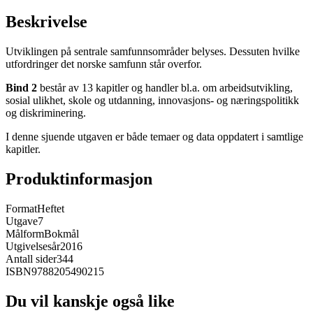
Beskrivelse
Utviklingen på sentrale samfunnsområder belyses. Dessuten hvilke
utfordringer det norske samfunn står overfor.
Bind
2
består av 13 kapitler og handler bl.a. om arbeidsutvikling,
sosial ulikhet, skole og utdanning, innovasjons- og næringspolitikk
og diskriminering.
I denne sjuende utgaven er både temaer og data oppdatert i samtlige
kapitler.
Produktinformasjon
Format
Heftet
Utgave
7
Målform
Bokmål
Utgivelsesår
2016
Antall sider
344
ISBN
9788205490215
Du vil kanskje også like