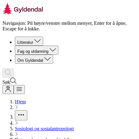
Navigasjon: Pil høyre/venstre mellom menyer, Enter for å åpne,
Escape for å lukke.
Litteratur
Fag og utdanning
Om Gyldendal
Søk
Hjem
Sosiologi og sosialantropologi