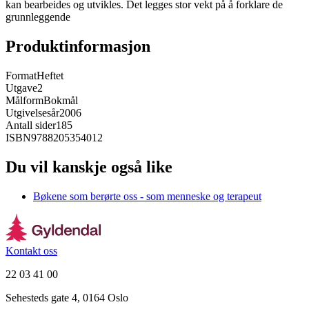
kan bearbeides og utvikles. Det legges stor vekt på å forklare de
grunnleggende
Produktinformasjon
Format
Heftet
Utgave
2
Målform
Bokmål
Utgivelsesår
2006
Antall sider
185
ISBN
9788205354012
Du vil kanskje også like
Bøkene som berørte oss - som menneske og terapeut
Kontakt oss
22 03 41 00
Sehesteds gate 4, 0164 Oslo