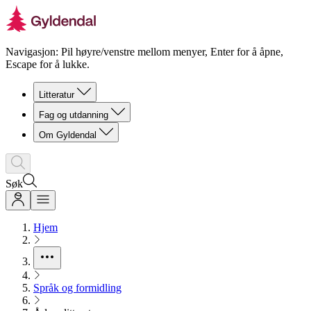
Navigasjon: Pil høyre/venstre mellom menyer, Enter for å åpne,
Escape for å lukke.
Litteratur
Fag og utdanning
Om Gyldendal
Søk
Hjem
Språk og formidling