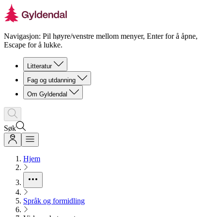
Navigasjon: Pil høyre/venstre mellom menyer, Enter for å åpne,
Escape for å lukke.
Litteratur
Fag og utdanning
Om Gyldendal
Søk
Hjem
Språk og formidling