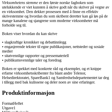
Virksomhetens stemme
er den første norske fagboken som
utelukkende er viet kunsten å skrive godt når du skriver på vegne av
en virksomhet. Den dekker prosessen med å finne en effektiv
skrivestemme og hvordan du som skribent deretter kan gå løs på de
mange kanalene og sjangrene som moderne virksomheter må
forholde seg til.
Boken viser hvordan du kan skrive
• slagkraftige kronikker og debattinnlegg
• engasjerende tekster til egne publikasjoner, nettsteder og sosiale
medier
• sitatvennlige rapporter og pressemateriell
• publikumsvennlige taler og foredrag
Boken er spekket med konkrete råd og eksempler, og et knippe
erfarne virksomhetsskribenter fra blant andre Telenor,
Helsedirektoratet, SpareBank1 og Samferdselsdepartementet tar deg
i tillegg med bak kulissene og deler noen av sine erfaringer.
Produktinformasjon
Format
Heftet
Utgave
1