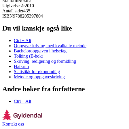
Målform
Bokmål
Utgivelsesår
2010
Antall sider
435
ISBN
9788205397804
Du vil kanskje også like
Ctrl + Alt
Oppgaveskriving med kvalitativ metode
Bacheloroppgaven i helsefag
Tolking (E-bok)
Skriving, redigering og formidling
Hatkrim
Statistikk for økonomifag
Metode og oppgaveskriving
Andre bøker fra forfatterne
Ctrl + Alt
Kontakt oss